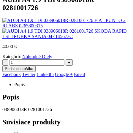
0281001726
FIAT PUNTO 2
RJ ABS 0265800315
SKODA RAPID
TSI TRUBKA SANIA 04E145673C
40.00
€
Kategórií:
Náhradné Diely
-
+
Pridať do košíka
Facebook
Twitter
LinkedIn
Google +
Email
Popis
Popis
038906018R 0281001726
Súvisiace produkty