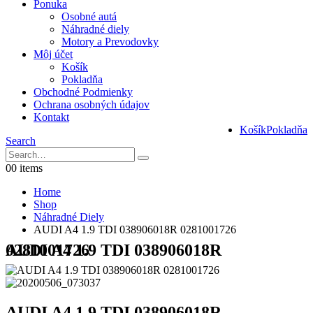
Ponuka
Osobné autá
Náhradné diely
Motory a Prevodovky
Môj účet
Košík
Pokladňa
Obchodné Podmienky
Ochrana osobných údajov
Kontakt
Košík
Pokladňa
Search
0
0 items
Home
Shop
Náhradné Diely
AUDI A4 1.9 TDI 038906018R 0281001726
AUDI A4 1.9 TDI 038906018R 0281001726
AUDI A4 1.9 TDI 038906018R