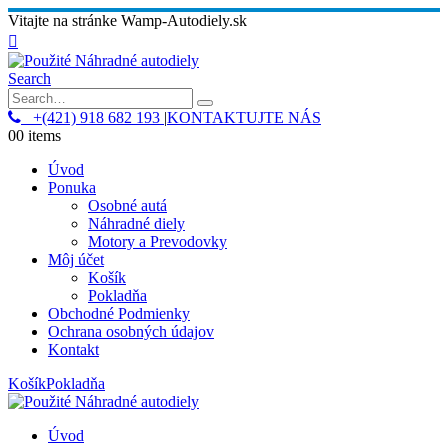
Vitajte na stránke Wamp-Autodiely.sk
Search
+(421) 918 682 193
|
KONTAKTUJTE NÁS
0
0 items
Úvod
Ponuka
Osobné autá
Náhradné diely
Motory a Prevodovky
Môj účet
Košík
Pokladňa
Obchodné Podmienky
Ochrana osobných údajov
Kontakt
Košík
Pokladňa
Úvod