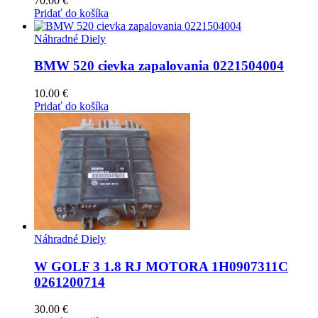
70.00
€
Pridať do košíka
Náhradné Diely
BMW 520 cievka zapalovania 0221504004
10.00
€
Pridať do košíka
Náhradné Diely
W GOLF 3 1.8 RJ MOTORA 1H0907311C
0261200714
30.00
€