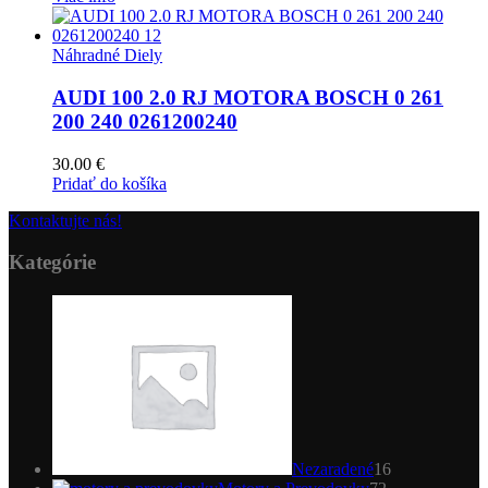
Náhradné Diely
AUDI 100 2.0 RJ MOTORA BOSCH 0 261
200 240 0261200240
30.00
€
Pridať do košíka
Kontaktujte nás!
Kategórie
16
produktov
Nezaradené
16
72