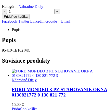
Kategórií:
Náhradné Diely
-
+
Pridať do košíka
Facebook
Twitter
LinkedIn
Google +
Email
Popis
Popis
95410-1E102 MC
Súvisiace produkty
Náhradné Diely
FORD MONDEO 3 PZ STAHOVANIE OKNA
0130821772 0 130 821 772
15.00
€
Pridať do košíka