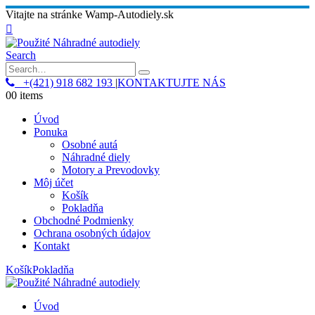
Vitajte na stránke Wamp-Autodiely.sk
Search
+(421) 918 682 193
|
KONTAKTUJTE NÁS
0
0 items
Úvod
Ponuka
Osobné autá
Náhradné diely
Motory a Prevodovky
Môj účet
Košík
Pokladňa
Obchodné Podmienky
Ochrana osobných údajov
Kontakt
Košík
Pokladňa
Úvod