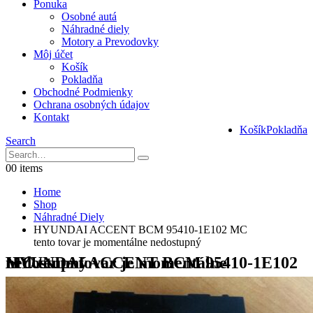
Ponuka
Osobné autá
Náhradné diely
Motory a Prevodovky
Môj účet
Košík
Pokladňa
Obchodné Podmienky
Ochrana osobných údajov
Kontakt
Košík
Pokladňa
Search
0
0 items
Home
Shop
Náhradné Diely
HYUNDAI ACCENT BCM 95410-1E102 MC
tento tovar je momentálne nedostupný
HYUNDAI ACCENT BCM 95410-1E102 MC tento tovar je momentálne nedostupný