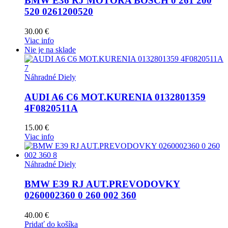
BMW E36 RJ MOTORA BOSCH 0 261 200
520 0261200520
30.00
€
Viac info
Nie je na sklade
Náhradné Diely
AUDI A6 C6 MOT.KURENIA 0132801359
4F0820511A
15.00
€
Viac info
Náhradné Diely
BMW E39 RJ AUT.PREVODOVKY
0260002360 0 260 002 360
40.00
€
Pridať do košíka