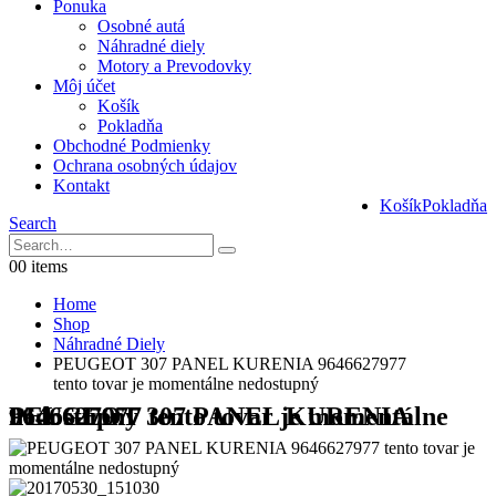
Ponuka
Osobné autá
Náhradné diely
Motory a Prevodovky
Môj účet
Košík
Pokladňa
Obchodné Podmienky
Ochrana osobných údajov
Kontakt
Košík
Pokladňa
Search
0
0 items
Home
Shop
Náhradné Diely
PEUGEOT 307 PANEL KURENIA 9646627977
tento tovar je momentálne nedostupný
PEUGEOT 307 PANEL KURENIA 9646627977 tento tovar je momentálne nedostupný