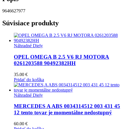
9646627977
Súvisiace produkty
Náhradné Diely
OPEL OMEGA B 2.5 V6 RJ MOTORA
0261203588 90492382HH
35.00
€
Pridať do košíka
Náhradné Diely
MERCEDES A ABS 0034314512 003 431 45
12 tento tovar je momentálne nedostupný
60.00
€
Pridať do košíka