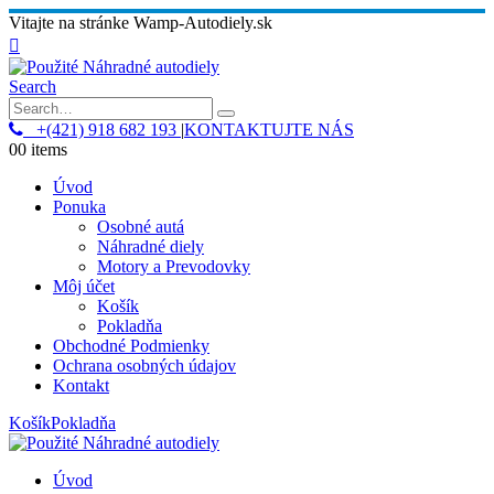
Vitajte na stránke Wamp-Autodiely.sk
Search
+(421) 918 682 193
|
KONTAKTUJTE NÁS
0
0 items
Úvod
Ponuka
Osobné autá
Náhradné diely
Motory a Prevodovky
Môj účet
Košík
Pokladňa
Obchodné Podmienky
Ochrana osobných údajov
Kontakt
Košík
Pokladňa
Úvod