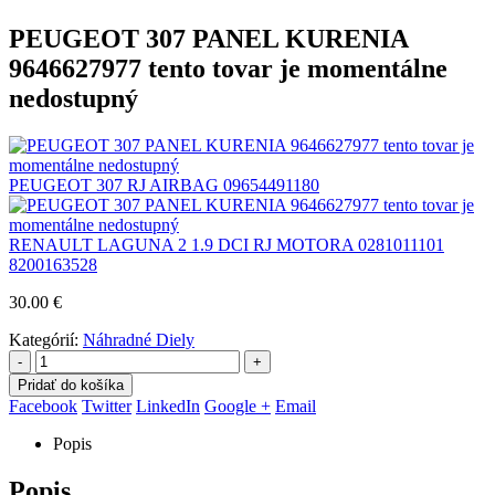
PEUGEOT 307 PANEL KURENIA
9646627977 tento tovar je momentálne
nedostupný
PEUGEOT 307 RJ AIRBAG 09654491180
RENAULT LAGUNA 2 1.9 DCI RJ MOTORA 0281011101
8200163528
30.00
€
Kategórií:
Náhradné Diely
-
+
Pridať do košíka
Facebook
Twitter
LinkedIn
Google +
Email
Popis
Popis