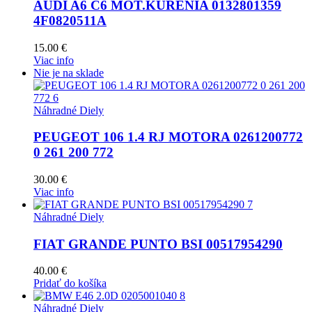
AUDI A6 C6 MOT.KURENIA 0132801359
4F0820511A
15.00
€
Viac info
Nie je na sklade
Náhradné Diely
PEUGEOT 106 1.4 RJ MOTORA 0261200772
0 261 200 772
30.00
€
Viac info
Náhradné Diely
FIAT GRANDE PUNTO BSI 00517954290
40.00
€
Pridať do košíka
Náhradné Diely