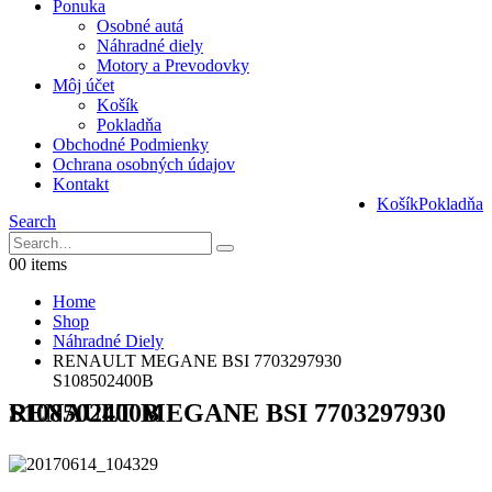
Ponuka
Osobné autá
Náhradné diely
Motory a Prevodovky
Môj účet
Košík
Pokladňa
Obchodné Podmienky
Ochrana osobných údajov
Kontakt
Košík
Pokladňa
Search
0
0 items
Home
Shop
Náhradné Diely
RENAULT MEGANE BSI 7703297930
S108502400B
RENAULT MEGANE BSI 7703297930 S108502400B