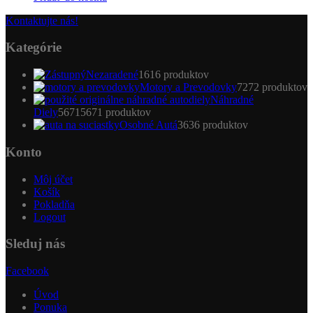
Kontaktujte nás!
Kategórie
Nezaradené
16
16 produktov
Motory a Prevodovky
72
72 produktov
Náhradné
Diely
5671
5671 produktov
Osobné Autá
36
36 produktov
Konto
Môj účet
Košík
Pokladňa
Logout
Sleduj nás
Facebook
Úvod
Ponuka