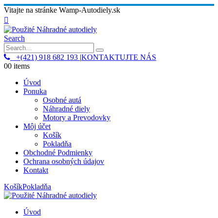
Vitajte na stránke Wamp-Autodiely.sk
Search
+(421) 918 682 193
|
KONTAKTUJTE NÁS
0
0 items
Úvod
Ponuka
Osobné autá
Náhradné diely
Motory a Prevodovky
Môj účet
Košík
Pokladňa
Obchodné Podmienky
Ochrana osobných údajov
Kontakt
Košík
Pokladňa
Úvod