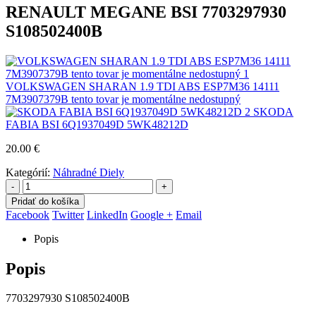
RENAULT MEGANE BSI 7703297930
S108502400B
VOLKSWAGEN SHARAN 1.9 TDI ABS ESP7M36 14111
7M3907379B tento tovar je momentálne nedostupný
SKODA
FABIA BSI 6Q1937049D 5WK48212D
20.00
€
Kategórií:
Náhradné Diely
-
+
Pridať do košíka
Facebook
Twitter
LinkedIn
Google +
Email
Popis
Popis
7703297930 S108502400B