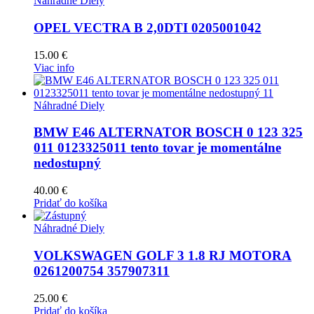
Náhradné Diely
OPEL VECTRA B 2,0DTI 0205001042
15.00
€
Viac info
Náhradné Diely
BMW E46 ALTERNATOR BOSCH 0 123 325
011 0123325011 tento tovar je momentálne
nedostupný
40.00
€
Pridať do košíka
Náhradné Diely
VOLKSWAGEN GOLF 3 1.8 RJ MOTORA
0261200754 357907311
25.00
€
Pridať do košíka