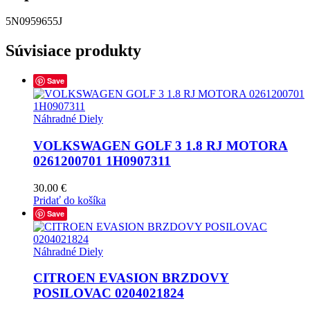
5N0959655J
Súvisiace produkty
Save
Náhradné Diely
VOLKSWAGEN GOLF 3 1.8 RJ MOTORA
0261200701 1H0907311
30.00
€
Pridať do košíka
Save
Náhradné Diely
CITROEN EVASION BRZDOVY
POSILOVAC 0204021824