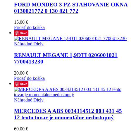
FORD MONDEO 3 PZ STAHOVANIE OKNA
0130821772 0 130 821 772
15.00
€
Pridať do košíka
Save
Náhradné Diely
RENAULT MEGANE 1,9DTI 0206001021
7700413230
20.00
€
Pridať do košíka
Save
Náhradné Diely
MERCEDES A ABS 0034314512 003 431 45
12 tento tovar je momentálne nedostupný
60.00
€