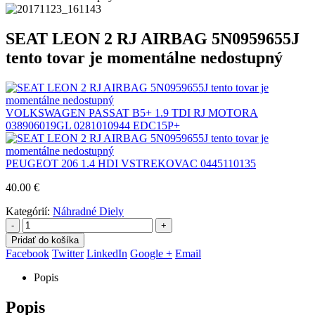
SEAT LEON 2 RJ AIRBAG 5N0959655J
tento tovar je momentálne nedostupný
VOLKSWAGEN PASSAT B5+ 1.9 TDI RJ MOTORA
038906019GL 0281010944 EDC15P+
PEUGEOT 206 1.4 HDI VSTREKOVAC 0445110135
40.00
€
Kategórií:
Náhradné Diely
-
+
Pridať do košíka
Facebook
Twitter
LinkedIn
Google +
Email
Popis
Popis