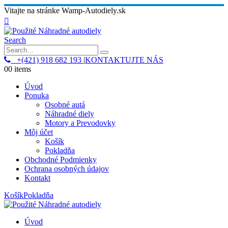
Vitajte na stránke Wamp-Autodiely.sk
Search
+(421) 918 682 193
|
KONTAKTUJTE NÁS
0
0 items
Úvod
Ponuka
Osobné autá
Náhradné diely
Motory a Prevodovky
Môj účet
Košík
Pokladňa
Obchodné Podmienky
Ochrana osobných údajov
Kontakt
Košík
Pokladňa
Úvod