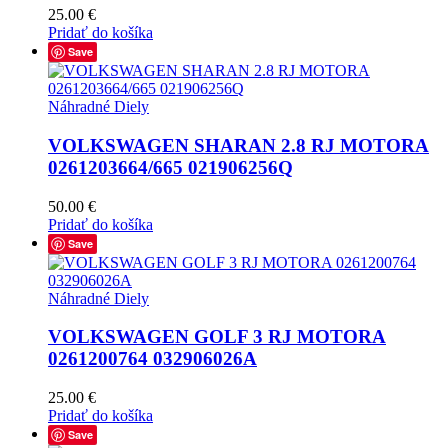
25.00
€
Pridať do košíka
Save
Náhradné Diely
VOLKSWAGEN SHARAN 2.8 RJ MOTORA
0261203664/665 021906256Q
50.00
€
Pridať do košíka
Save
Náhradné Diely
VOLKSWAGEN GOLF 3 RJ MOTORA
0261200764 032906026A
25.00
€
Pridať do košíka
Save