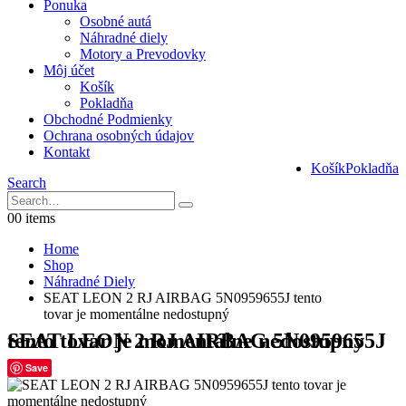
Ponuka
Osobné autá
Náhradné diely
Motory a Prevodovky
Môj účet
Košík
Pokladňa
Obchodné Podmienky
Ochrana osobných údajov
Kontakt
Košík
Pokladňa
Search
0
0 items
Home
Shop
Náhradné Diely
SEAT LEON 2 RJ AIRBAG 5N0959655J tento
tovar je momentálne nedostupný
SEAT LEON 2 RJ AIRBAG 5N0959655J tento tovar je momentálne nedostupný
Save