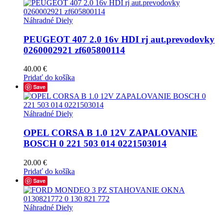
Náhradné Diely
PEUGEOT 407 2.0 16v HDI rj aut.prevodovky
0260002921 zf605800114
40.00
€
Pridať do košíka
Save
Náhradné Diely
OPEL CORSA B 1.0 12V ZAPALOVANIE
BOSCH 0 221 503 014 0221503014
20.00
€
Pridať do košíka
Save
Náhradné Diely