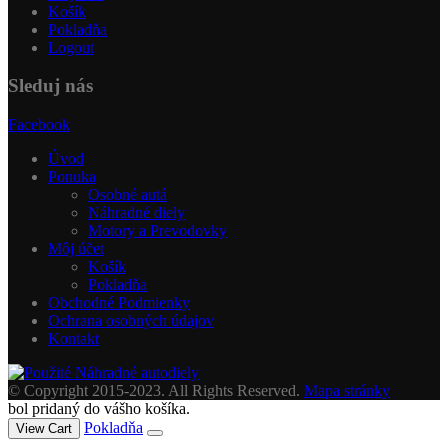
Košík
Pokladňa
Logout
Sleduj nás
Facebook
Úvod
Ponuka
Osobné autá
Náhradné diely
Motory a Prevodovky
Môj účet
Košík
Pokladňa
Obchodné Podmienky
Ochrana osobných údajov
Kontakt
© Copyright 2015-2023. All Rights Reserved.
Mapa stránky
bol pridaný do vášho košíka.
Pokladňa
View Cart