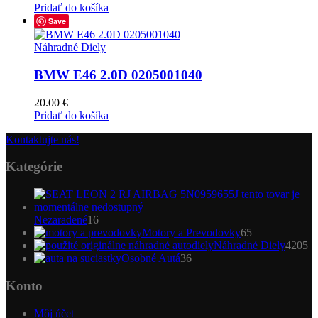
Pridať do košíka
Save
Náhradné Diely
BMW E46 2.0D 0205001040
20.00
€
Pridať do košíka
Kontaktujte nás!
Kategórie
16
Nezaradené
16
produktov
65
Motory a Prevodovky
65
produktov
4
Náhradné Diely
4205
36
pr
Osobné Autá
36
produktov
Konto
Môj účet