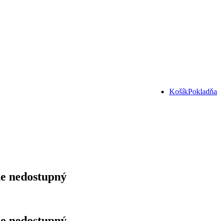
Košík
Pokladňa
e nedostupný
e nedostupný