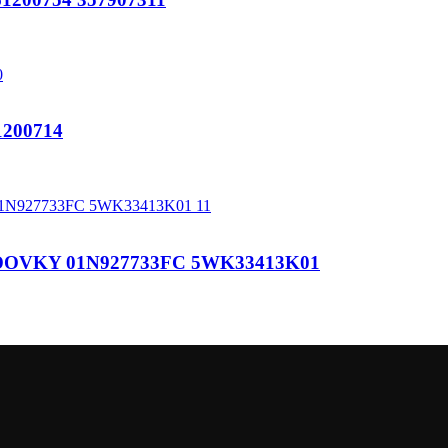
200714
OVKY 01N927733FC 5WK33413K01