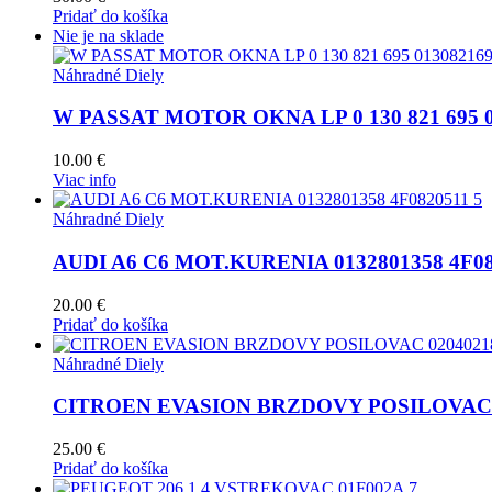
Pridať do košíka
Nie je na sklade
Náhradné Diely
W PASSAT MOTOR OKNA LP 0 130 821 695 0
10.00
€
Viac info
Náhradné Diely
AUDI A6 C6 MOT.KURENIA 0132801358 4F08
20.00
€
Pridať do košíka
Náhradné Diely
CITROEN EVASION BRZDOVY POSILOVAC 
25.00
€
Pridať do košíka