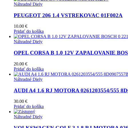
Náhradné Diely
PEUGEOT 206 1.4 VSTREKOVAC 01F002A
10.00
€
Pridať do košíka
Náhradné Diely
OPEL CORSA B 1.0 12V ZAPALOVANIE BOSCH
20.00
€
Pridať do košíka
Náhradné Diely
AUDI A4 1.6 RJ MOTORA 0261203554/555 8D
30.00
€
Pridať do košíka
Náhradné Diely
VOLKSWAGEN GOLF 3 1.8 RJ MOTORA 0261