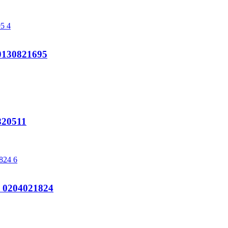
130821695
20511
0204021824