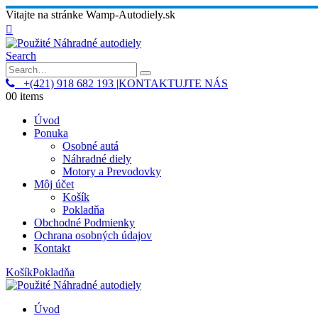
Vitajte na stránke Wamp-Autodiely.sk
Search
+(421) 918 682 193
|
KONTAKTUJTE NÁS
0
0 items
Úvod
Ponuka
Osobné autá
Náhradné diely
Motory a Prevodovky
Môj účet
Košík
Pokladňa
Obchodné Podmienky
Ochrana osobných údajov
Kontakt
Košík
Pokladňa
Úvod