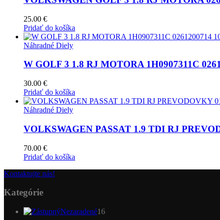
25.00
€
Pridať do košíka
Náhradné Diely
W GOLF 3 1.8 RJ MOTORA 1H0907311C 0261
30.00
€
Pridať do košíka
Náhradné Diely
VOLKSWAGEN PASSAT 1.9 TDI RJ PREVOD
70.00
€
Pridať do košíka
Kontaktujte nás!
Kategórie
16
Nezaradené
16
produktov
72