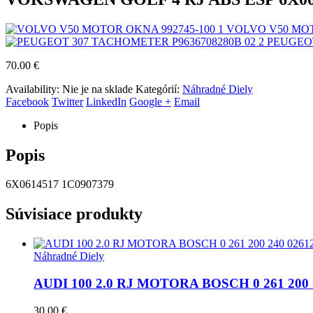
VOLVO V50 MOT
PEUGEOT
70.00
€
Availability:
Nie je na sklade
Kategórií:
Náhradné Diely
Facebook
Twitter
LinkedIn
Google +
Email
Popis
Popis
6X0614517 1C0907379
Súvisiace produkty
Náhradné Diely
AUDI 100 2.0 RJ MOTORA BOSCH 0 261 200 
30.00
€