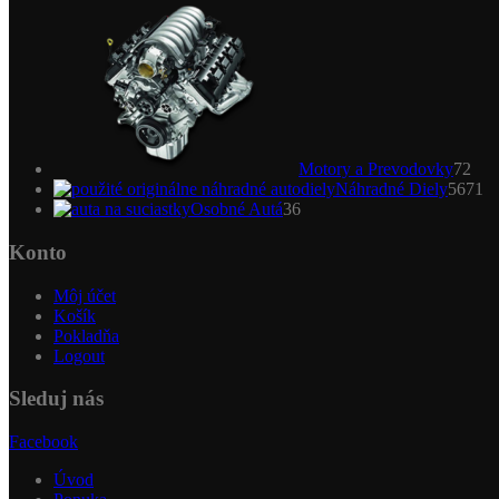
pro
Motory a Prevodovky
72
5
Náhradné Diely
5671
36
pr
Osobné Autá
36
produktov
Konto
Môj účet
Košík
Pokladňa
Logout
Sleduj nás
Facebook
Úvod