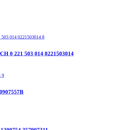
 0 221 503 014 0221503014
0907557B
200754 357907311