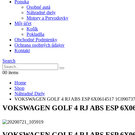
Ponuka
Osobné autá
Náhradné diely
Motory a Prevodovky
Môj účet
Košík
Pokladňa
Obchodné Podmienky
Ochrana osobných údajov
Kontakt
Search
0
0 items
Home
Shop
Náhradné Diely
VOKSWAGEN GOLF 4 RJ ABS ESP 6X0614517 1C0907379 ten
VOKSWAGEN GOLF 4 RJ ABS ESP 6X061451
VOKSWAGEN GOLF 4 RJ ABS ESP 6X061451