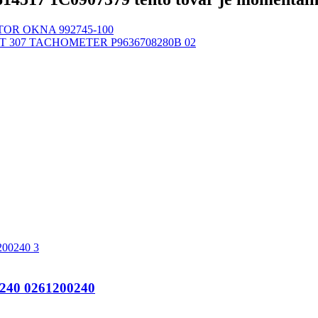
OR OKNA 992745-100
 307 TACHOMETER P9636708280B 02
240 0261200240