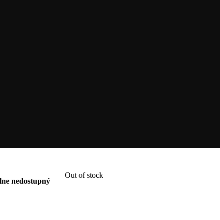
Out of stock
ne nedostupný
.