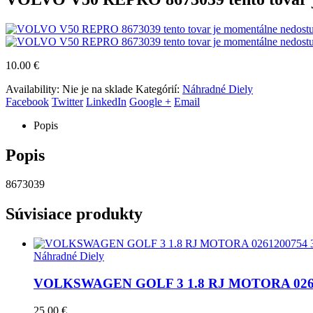
10.00
€
Availability:
Nie je na sklade
Kategórií:
Náhradné Diely
Facebook
Twitter
LinkedIn
Google +
Email
Popis
Popis
8673039
Súvisiace produkty
Náhradné Diely
VOLKSWAGEN GOLF 3 1.8 RJ MOTORA 0261
25.00
€