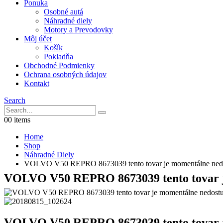
Ponuka
Osobné autá
Náhradné diely
Motory a Prevodovky
Môj účet
Košík
Pokladňa
Obchodné Podmienky
Ochrana osobných údajov
Kontakt
Search
0
0 items
Home
Shop
Náhradné Diely
VOLVO V50 REPRO 8673039 tento tovar je momentálne ned
VOLVO V50 REPRO 8673039 tento tovar j
VOLVO V50 REPRO 8673039 tento tovar j