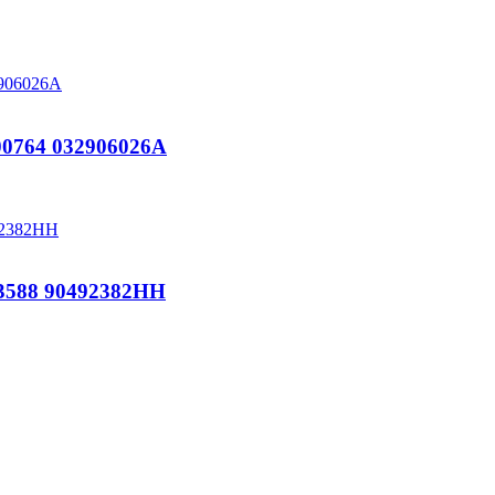
764 032906026A
588 90492382HH