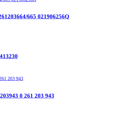
203664/665 021906256Q
413230
3943 0 261 203 943