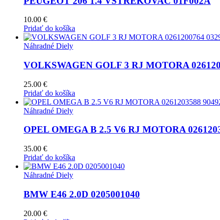
PEUGEOT 206 1.4 VSTREKOVAC 01F002A
10.00
€
Pridať do košíka
Náhradné Diely
VOLKSWAGEN GOLF 3 RJ MOTORA 0261200
25.00
€
Pridať do košíka
Náhradné Diely
OPEL OMEGA B 2.5 V6 RJ MOTORA 0261203
35.00
€
Pridať do košíka
Náhradné Diely
BMW E46 2.0D 0205001040
20.00
€