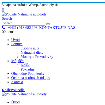
Vitajte na stránke Wamp-Autodiely.sk
Search
+(421) 918 682 193
|
KONTAKTUJTE NÁS
0
0 items
Úvod
Ponuka
Osobné autá
Náhradné diely
Motory a Prevodovky
Môj účet
Košík
Pokladňa
Obchodné Podmienky
Ochrana osobných údajov
Kontakt
Košík
Pokladňa
Úvod