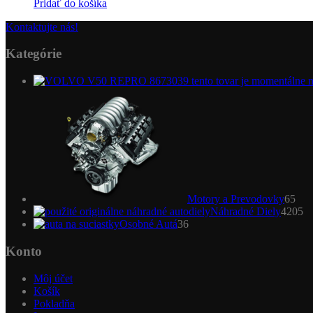
Pridať do košíka
Kontaktujte nás!
Kategórie
65
pro
Motory a Prevodovky
65
4
Náhradné Diely
4205
36
pr
Osobné Autá
36
produktov
Konto
Môj účet
Košík
Pokladňa