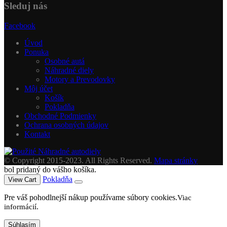
Sleduj nás
Facebook
Úvod
Ponuka
Osobné autá
Náhradné diely
Motory a Prevodovky
Môj účet
Košík
Pokladňa
Obchodné Podmienky
Ochrana osobných údajov
Kontakt
© Copyright 2015-2023. All Rights Reserved.
Mapa stránky
bol pridaný do vášho košíka.
Pokladňa
View Cart
Pre váš pohodlnejší nákup používame súbory cookies.
Viac
.
informácií
Súhlasím