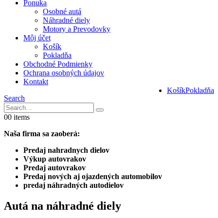
Ponuka
Osobné autá
Náhradné diely
Motory a Prevodovky
Môj účet
Košík
Pokladňa
Obchodné Podmienky
Ochrana osobných údajov
Kontakt
Košík
Pokladňa
Search
0
0 items
Naša firma sa zaoberá:
Predaj nahradnych dielov
Výkup autovrakov
Predaj autovrakov
Predaj nových aj ojazdených automobilov
predaj náhradných autodielov
Autá na náhradné diely​