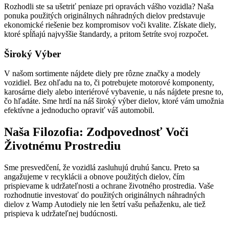
Rozhodli ste sa ušetriť peniaze pri opravách vášho vozidla? Naša
ponuka použitých originálnych náhradných dielov predstavuje
ekonomické riešenie bez kompromisov voči kvalite. Získate diely,
ktoré spĺňajú najvyššie štandardy, a pritom šetríte svoj rozpočet.
Široký Výber
V našom sortimente nájdete diely pre rôzne značky a modely
vozidiel. Bez ohľadu na to, či potrebujete motorové komponenty,
karosárne diely alebo interiérové vybavenie, u nás nájdete presne to,
čo hľadáte. Sme hrdí na náš široký výber dielov, ktoré vám umožnia
efektívne a jednoducho opraviť váš automobil.
Naša Filozofia: Zodpovednosť Voči
Životnému Prostrediu
Sme presvedčení, že vozidlá zasluhujú druhú šancu. Preto sa
angažujeme v recyklácii a obnove použitých dielov, čím
prispievame k udržateľnosti a ochrane životného prostredia. Vaše
rozhodnutie investovať do použitých originálnych náhradných
dielov z Wamp Autodiely nie len šetrí vašu peňaženku, ale tiež
prispieva k udržateľnej budúcnosti.