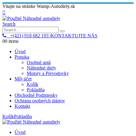
Vitajte na stránke Wamp-Autodiely.sk
Search
+(421) 918 682 193
|
KONTAKTUJTE NÁS
0
0 items
Úvod
Ponuka
Osobné autá
Náhradné diely
Motory a Prevodovky
Môj účet
Košík
Pokladňa
Obchodné Podmienky
Ochrana osobných údajov
Kontakt
Košík
Pokladňa
Úvod