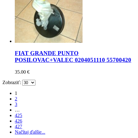
FIAT GRANDE PUNTO
POSILOVAC+VALEC 0204051110 55700420
35.00
€
Zobraziť:
1
2
3
…
425
426
427
Načítaj ďalšie...