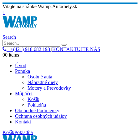
Vitajte na stránke Wamp-Autodiely.sk
Search
+(421) 918 682 193
|
KONTAKTUJTE NÁS
0
0 items
Úvod
Ponuka
Osobné autá
Náhradné diely
Motory a Prevodovky
Môj účet
Košík
Pokladňa
Obchodné Podmienky
Ochrana osobných údajov
Kontakt
Košík
Pokladňa