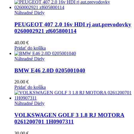
Náhradné Diely
PEUGEOT 407 2.0 16v HDI rj aut.prevodovky
0260002921 zf605800114
40.00
€
Pridať do košíka
Náhradné Diely
BMW E46 2.0D 0205001040
20.00
€
Pridať do košíka
Náhradné Diely
VOLKSWAGEN GOLF 3 1.8 RJ MOTORA
0261200701 1H0907311
30.00
€