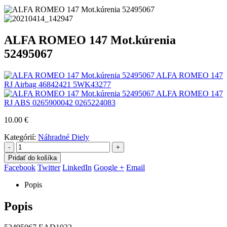
ALFA ROMEO 147 Mot.kúrenia
52495067
ALFA ROMEO 147
RJ Airbag 46842421 5WK43277
ALFA ROMEO 147
RJ ABS 0265900042 0265224083
10.00
€
Kategórií:
Náhradné Diely
-
+
Pridať do košíka
Facebook
Twitter
LinkedIn
Google +
Email
Popis
Popis