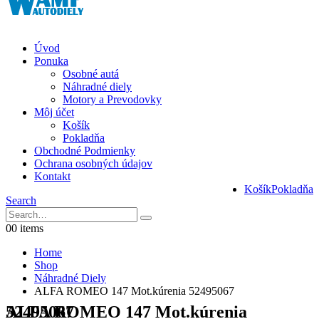
Úvod
Ponuka
Osobné autá
Náhradné diely
Motory a Prevodovky
Môj účet
Košík
Pokladňa
Obchodné Podmienky
Ochrana osobných údajov
Kontakt
Košík
Pokladňa
Search
0
0 items
Home
Shop
Náhradné Diely
ALFA ROMEO 147 Mot.kúrenia 52495067
ALFA ROMEO 147 Mot.kúrenia 52495067