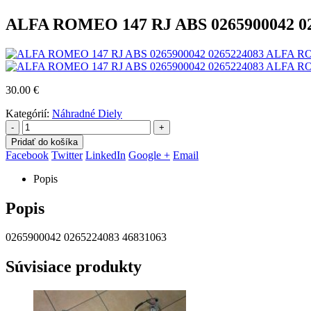
ALFA ROMEO 147 RJ ABS 0265900042 0
ALFA ROM
ALFA RO
30.00
€
Kategórií:
Náhradné Diely
-
+
Pridať do košíka
Facebook
Twitter
LinkedIn
Google +
Email
Popis
Popis
0265900042 0265224083 46831063
Súvisiace produkty