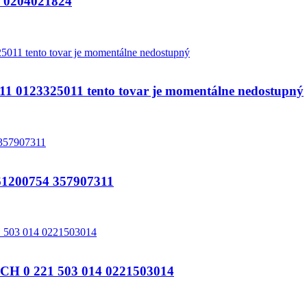
0204021824
123325011 tento tovar je momentálne nedostupný
200754 357907311
 0 221 503 014 0221503014