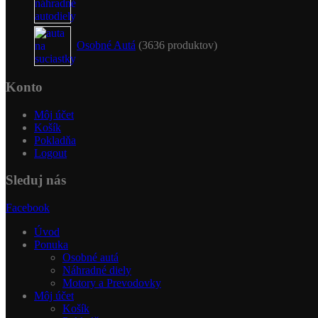
Osobné Autá
36
36 produktov
Konto
Môj účet
Košík
Pokladňa
Logout
Sleduj nás
Facebook
Úvod
Ponuka
Osobné autá
Náhradné diely
Motory a Prevodovky
Môj účet
Košík