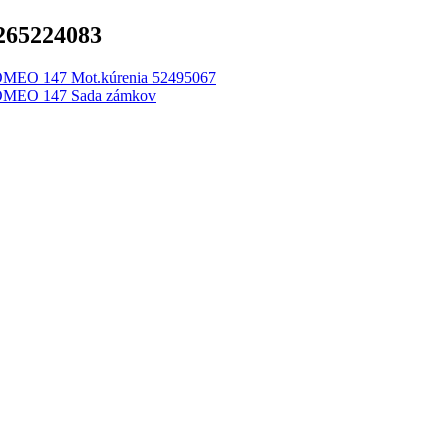
265224083
EO 147 Mot.kúrenia 52495067
MEO 147 Sada zámkov