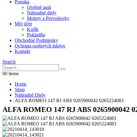
Ponuka
Osobné autá
Náhradné diely
Motory a Prevodovky
Môj účet
Košík
Pokladňa
Obchodné Podmienky
Ochrana osobných údajov
Kontakt
Search
0
0 items
Home
Shop
Náhradné Diely
ALFA ROMEO 147 RJ ABS 0265900042 0265224083
ALFA ROMEO 147 RJ ABS 0265900042 0