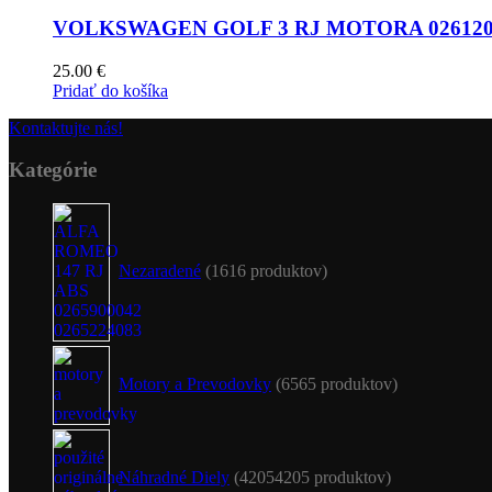
VOLKSWAGEN GOLF 3 RJ MOTORA 0261200
25.00
€
Pridať do košíka
Kontaktujte nás!
Kategórie
Nezaradené
16
16 produktov
Motory a Prevodovky
65
65 produktov
Náhradné Diely
4205
4205 produktov