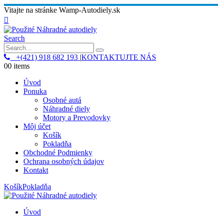
Vitajte na stránke Wamp-Autodiely.sk
Search
+(421) 918 682 193
|
KONTAKTUJTE NÁS
0
0 items
Úvod
Ponuka
Osobné autá
Náhradné diely
Motory a Prevodovky
Môj účet
Košík
Pokladňa
Obchodné Podmienky
Ochrana osobných údajov
Kontakt
Košík
Pokladňa
Úvod