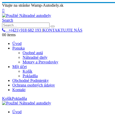
Vitajte na stránke Wamp-Autodiely.sk
Search
+(421) 918 682 193
|
KONTAKTUJTE NÁS
0
0 items
Úvod
Ponuka
Osobné autá
Náhradné diely
Motory a Prevodovky
Môj účet
Košík
Pokladňa
Obchodné Podmienky
Ochrana osobných údajov
Kontakt
Košík
Pokladňa
Úvod