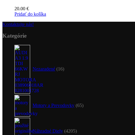
20.00
€
Pridať do košíka
Kontaktujte nás!
Kategórie
16
produktov
Nezaradené
16
65
produktov
Motory a Prevodovky
65
4205
produktov
Náhradné Diely
4205