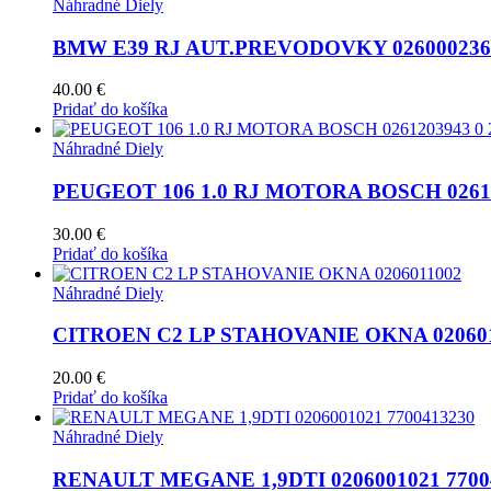
Náhradné Diely
BMW E39 RJ AUT.PREVODOVKY 0260002360 
40.00
€
Pridať do košíka
Náhradné Diely
PEUGEOT 106 1.0 RJ MOTORA BOSCH 026120
30.00
€
Pridať do košíka
Náhradné Diely
CITROEN C2 LP STAHOVANIE OKNA 02060
20.00
€
Pridať do košíka
Náhradné Diely
RENAULT MEGANE 1,9DTI 0206001021 7700