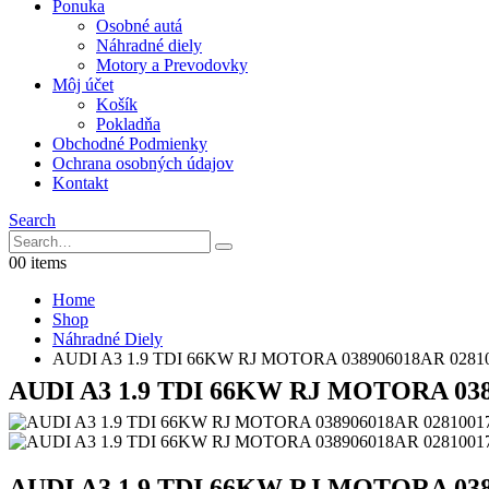
Ponuka
Osobné autá
Náhradné diely
Motory a Prevodovky
Môj účet
Košík
Pokladňa
Obchodné Podmienky
Ochrana osobných údajov
Kontakt
Search
0
0 items
Home
Shop
Náhradné Diely
AUDI A3 1.9 TDI 66KW RJ MOTORA 038906018AR 0281
AUDI A3 1.9 TDI 66KW RJ MOTORA 038
AUDI A3 1.9 TDI 66KW RJ MOTORA 038