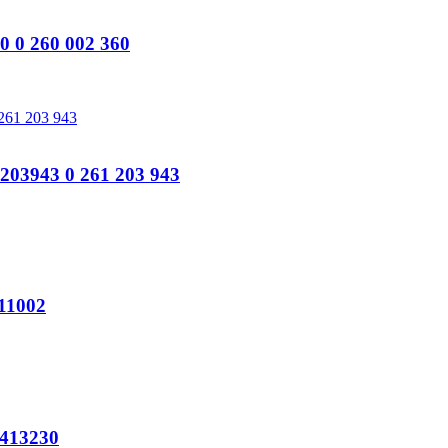
0 260 002 360
3943 0 261 203 943
11002
413230