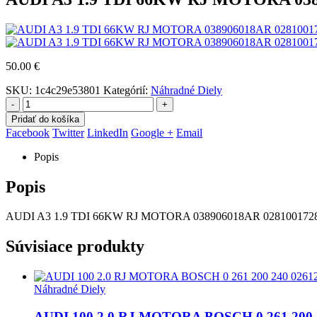
50.00
€
SKU:
1c4c29e53801
Kategórií:
Náhradné Diely
-
+
Pridať do košíka
Facebook
Twitter
LinkedIn
Google +
Email
Popis
Popis
AUDI A3 1.9 TDI 66KW RJ MOTORA 038906018AR 028100172
Súvisiace produkty
Náhradné Diely
AUDI 100 2.0 RJ MOTORA BOSCH 0 261 200 