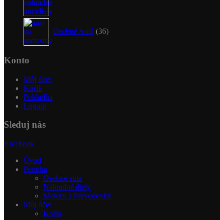
36
produktov
Osobné Autá
36
Konto
Môj účet
Košík
Pokladňa
Logout
Sleduj nás
Facebook
Úvod
Ponuka
Osobné autá
Náhradné diely
Motory a Prevodovky
Môj účet
Košík