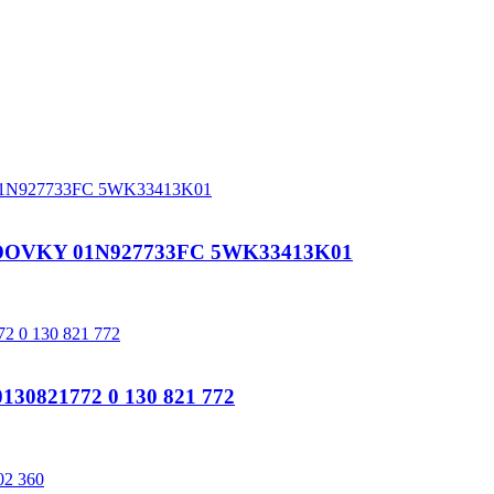
OVKY 01N927733FC 5WK33413K01
821772 0 130 821 772