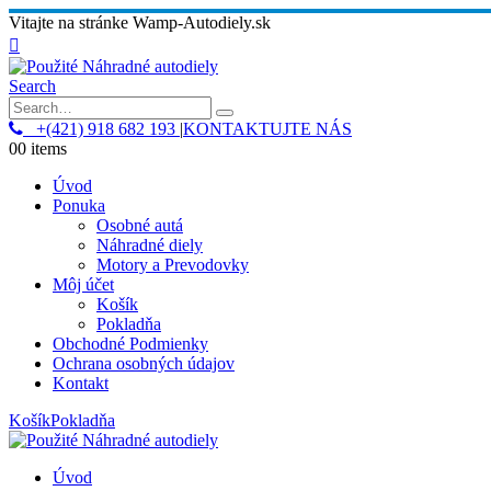
Vitajte na stránke Wamp-Autodiely.sk
Search
+(421) 918 682 193
|
KONTAKTUJTE NÁS
0
0 items
Úvod
Ponuka
Osobné autá
Náhradné diely
Motory a Prevodovky
Môj účet
Košík
Pokladňa
Obchodné Podmienky
Ochrana osobných údajov
Kontakt
Košík
Pokladňa
Úvod