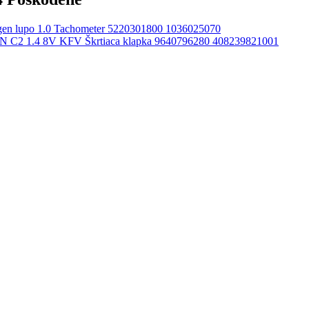
en lupo 1.0 Tachometer 5220301800 1036025070
 C2 1.4 8V KFV Škrtiaca klapka 9640796280 408239821001