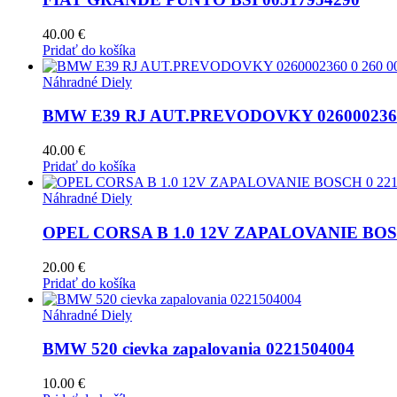
40.00
€
Pridať do košíka
Náhradné Diely
BMW E39 RJ AUT.PREVODOVKY 0260002360 
40.00
€
Pridať do košíka
Náhradné Diely
OPEL CORSA B 1.0 12V ZAPALOVANIE BOSCH
20.00
€
Pridať do košíka
Náhradné Diely
BMW 520 cievka zapalovania 0221504004
10.00
€