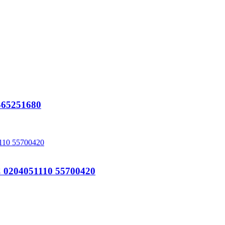
65251680
204051110 55700420