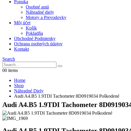
Ponuka
Osobné autá
Náhradné diely
Motory a Prevodovky
Môj účet
Košík
Pokladňa
Obchodné Podmienky
Ochrana osobných údajov
Kontakt
Search
0
0 items
Home
Shop
Náhradné Diely
Audi A4.B5 1.9TDI Tachometer 8D0919034 Poškodené
Audi A4.B5 1.9TDI Tachometer 8D091903
Audi A4.B5 1.9TDI Tachometer 8D091903