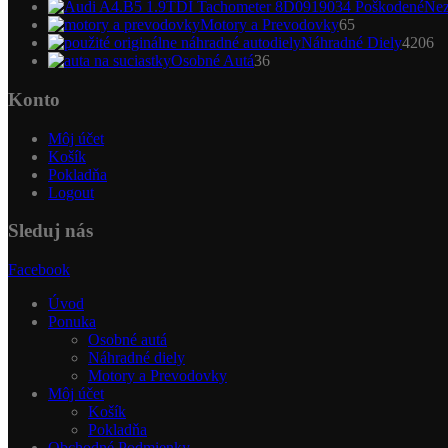
Nez
65
Motory a Prevodovky
65
produktov
4
Náhradné Diely
4206
36
pr
Osobné Autá
36
produktov
Konto
Môj účet
Košík
Pokladňa
Logout
Sleduj nás
Facebook
Úvod
Ponuka
Osobné autá
Náhradné diely
Motory a Prevodovky
Môj účet
Košík
Pokladňa
Obchodné Podmienky