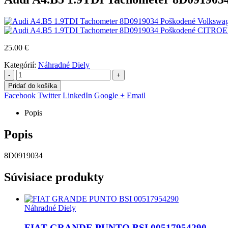
Volkswag
CITROEN
25.00
€
Kategórií:
Náhradné Diely
-
+
Pridať do košíka
Facebook
Twitter
LinkedIn
Google +
Email
Popis
Popis
8D0919034
Súvisiace produkty
Náhradné Diely
FIAT GRANDE PUNTO BSI 00517954290