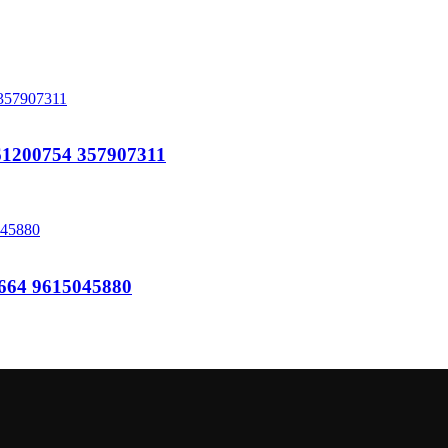
200754 357907311
64 9615045880