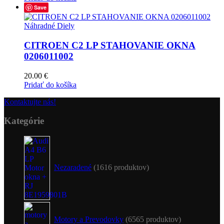
Save
Náhradné Diely
CITROEN C2 LP STAHOVANIE OKNA
0206011002
20.00
€
Pridať do košíka
Kontaktujte nás!
Kategórie
Nezaradené
16
16 produktov
Motory a Prevodovky
65
65 produktov