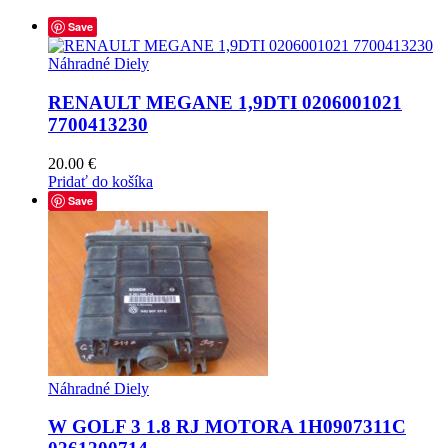
Save
Náhradné Diely
RENAULT MEGANE 1,9DTI 0206001021
7700413230
20.00
€
Pridať do košíka
Save
Náhradné Diely
W GOLF 3 1.8 RJ MOTORA 1H0907311C