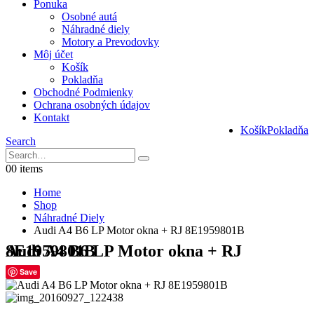
Ponuka
Osobné autá
Náhradné diely
Motory a Prevodovky
Môj účet
Košík
Pokladňa
Obchodné Podmienky
Ochrana osobných údajov
Kontakt
Košík
Pokladňa
Search
0
0 items
Home
Shop
Náhradné Diely
Audi A4 B6 LP Motor okna + RJ 8E1959801B
Audi A4 B6 LP Motor okna + RJ 8E1959801B
Save