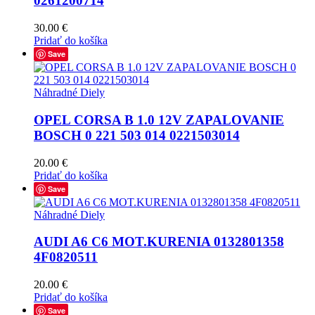
0261200714
30.00
€
Pridať do košíka
Save
Náhradné Diely
OPEL CORSA B 1.0 12V ZAPALOVANIE
BOSCH 0 221 503 014 0221503014
20.00
€
Pridať do košíka
Save
Náhradné Diely
AUDI A6 C6 MOT.KURENIA 0132801358
4F0820511
20.00
€
Pridať do košíka
Save