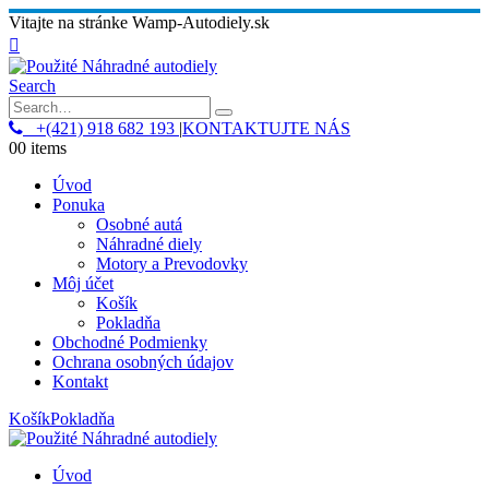
Vitajte na stránke Wamp-Autodiely.sk
Search
+(421) 918 682 193
|
KONTAKTUJTE NÁS
0
0 items
Úvod
Ponuka
Osobné autá
Náhradné diely
Motory a Prevodovky
Môj účet
Košík
Pokladňa
Obchodné Podmienky
Ochrana osobných údajov
Kontakt
Košík
Pokladňa
Úvod