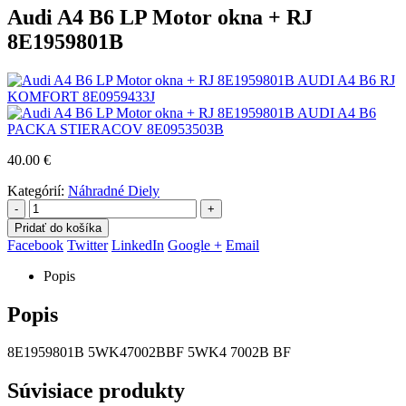
Audi A4 B6 LP Motor okna + RJ
8E1959801B
AUDI A4 B6 RJ
KOMFORT 8E0959433J
AUDI A4 B6
PACKA STIERACOV 8E0953503B
40.00
€
Kategórií:
Náhradné Diely
-
+
Pridať do košíka
Facebook
Twitter
LinkedIn
Google +
Email
Popis
Popis
8E1959801B 5WK47002BBF 5WK4 7002B BF
Súvisiace produkty