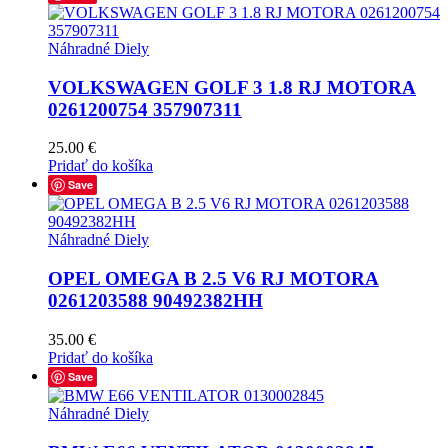
Náhradné Diely
VOLKSWAGEN GOLF 3 1.8 RJ MOTORA
0261200754 357907311
25.00
€
Pridať do košíka
Save
Náhradné Diely
OPEL OMEGA B 2.5 V6 RJ MOTORA
0261203588 90492382HH
35.00
€
Pridať do košíka
Save
Náhradné Diely