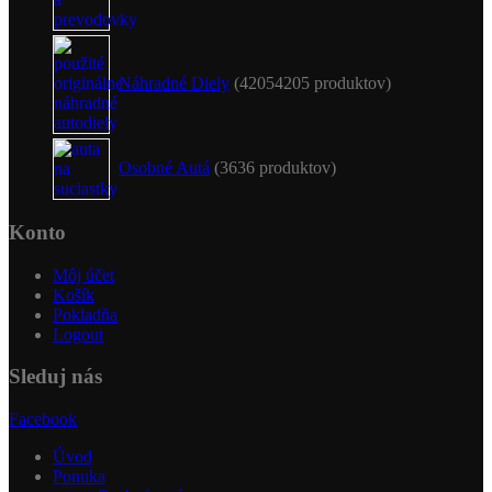
Náhradné Diely
4205
4205 produktov
Osobné Autá
36
36 produktov
Konto
Môj účet
Košík
Pokladňa
Logout
Sleduj nás
Facebook
Úvod
Ponuka