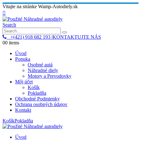
Vitajte na stránke Wamp-Autodiely.sk
Search
+(421) 918 682 193
|
KONTAKTUJTE NÁS
0
0 items
Úvod
Ponuka
Osobné autá
Náhradné diely
Motory a Prevodovky
Môj účet
Košík
Pokladňa
Obchodné Podmienky
Ochrana osobných údajov
Kontakt
Košík
Pokladňa
Úvod