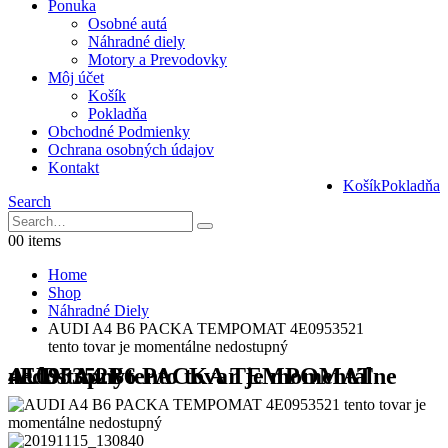
Ponuka
Osobné autá
Náhradné diely
Motory a Prevodovky
Môj účet
Košík
Pokladňa
Obchodné Podmienky
Ochrana osobných údajov
Kontakt
Košík
Pokladňa
Search
0
0 items
Home
Shop
Náhradné Diely
AUDI A4 B6 PACKA TEMPOMAT 4E0953521
tento tovar je momentálne nedostupný
AUDI A4 B6 PACKA TEMPOMAT 4E0953521 tento tovar je momentálne nedostupný