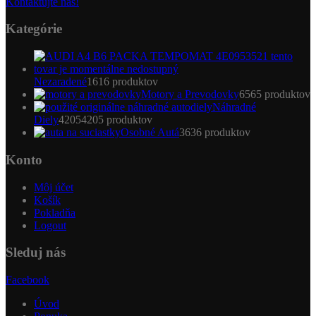
Kontaktujte nás!
Kategórie
Nezaradené
16
16 produktov
Motory a Prevodovky
65
65 produktov
Náhradné
Diely
4205
4205 produktov
Osobné Autá
36
36 produktov
Konto
Môj účet
Košík
Pokladňa
Logout
Sleduj nás
Facebook
Úvod