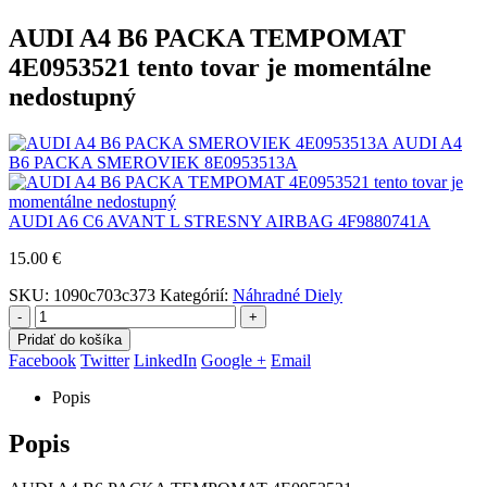
AUDI A4 B6 PACKA TEMPOMAT
4E0953521 tento tovar je momentálne
nedostupný
AUDI A4
B6 PACKA SMEROVIEK 8E0953513A
AUDI A6 C6 AVANT L STRESNY AIRBAG 4F9880741A
15.00
€
SKU:
1090c703c373
Kategórií:
Náhradné Diely
-
+
Pridať do košíka
Facebook
Twitter
LinkedIn
Google +
Email
Popis
Popis