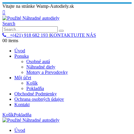
Vitajte na stránke Wamp-Autodiely.sk
Search
+(421) 918 682 193
|
KONTAKTUJTE NÁS
0
0 items
Úvod
Ponuka
Osobné autá
Náhradné diely
Motory a Prevodovky
Môj účet
Košík
Pokladňa
Obchodné Podmienky
Ochrana osobných údajov
Kontakt
Košík
Pokladňa
Úvod