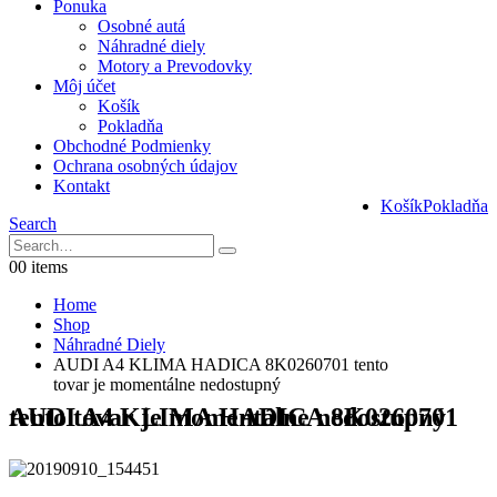
Ponuka
Osobné autá
Náhradné diely
Motory a Prevodovky
Môj účet
Košík
Pokladňa
Obchodné Podmienky
Ochrana osobných údajov
Kontakt
Košík
Pokladňa
Search
0
0 items
Home
Shop
Náhradné Diely
AUDI A4 KLIMA HADICA 8K0260701 tento
tovar je momentálne nedostupný
AUDI A4 KLIMA HADICA 8K0260701 tento tovar je momentálne nedostupný