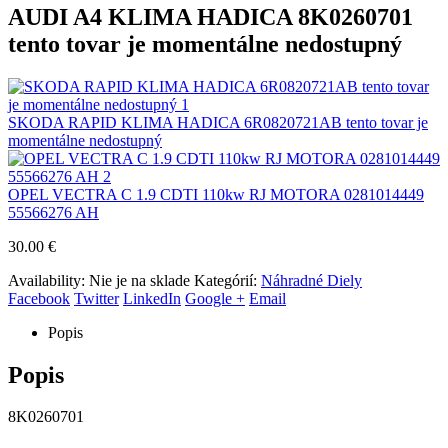
AUDI A4 KLIMA HADICA 8K0260701
tento tovar je momentálne nedostupný
SKODA RAPID KLIMA HADICA 6R0820721AB tento tovar je
momentálne nedostupný
OPEL VECTRA C 1.9 CDTI 110kw RJ MOTORA 0281014449
55566276 AH
30.00
€
Availability:
Nie je na sklade
Kategórií:
Náhradné Diely
Facebook
Twitter
LinkedIn
Google +
Email
Popis
Popis
8K0260701