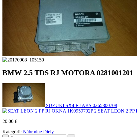
BMW 2.5 TDS RJ MOTORA 0281001201
SUZUKI SX4 RJ ABS 0265800708
SEAT LEON 2 PP 
20.00
€
Kategórií:
Náhradné Diely