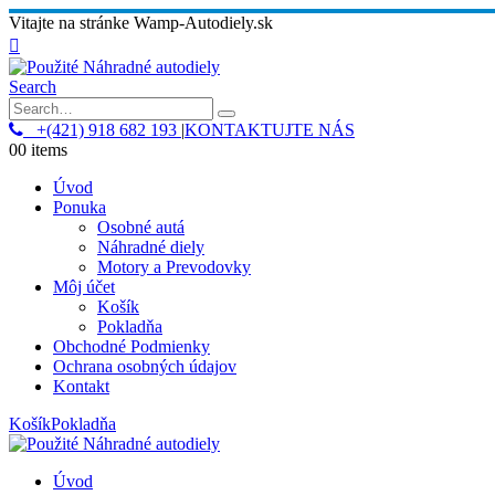
Vitajte na stránke Wamp-Autodiely.sk
Search
+(421) 918 682 193
|
KONTAKTUJTE NÁS
0
0 items
Úvod
Ponuka
Osobné autá
Náhradné diely
Motory a Prevodovky
Môj účet
Košík
Pokladňa
Obchodné Podmienky
Ochrana osobných údajov
Kontakt
Košík
Pokladňa
Úvod