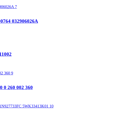
764 032906026A
11002
0 260 002 360