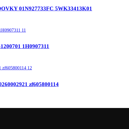
OVKY 01N927733FC 5WK33413K01
200701 1H0907311
0260002921 zf605800114