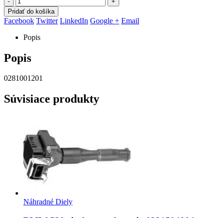
-
+
Pridať do košíka
Facebook
Twitter
LinkedIn
Google +
Email
Popis
Popis
0281001201
Súvisiace produkty
Náhradné Diely