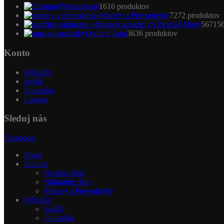
Nezaradené
16
16 produktov
Motory a Prevodovky
72
72 produktov
Náhradné Diely
5671
5
Osobné Autá
36
36 produktov
Konto
Môj účet
Košík
Pokladňa
Logout
Sleduj nás
Facebook
Úvod
Ponuka
Osobné autá
Náhradné diely
Motory a Prevodovky
Môj účet
Košík
Pokladňa