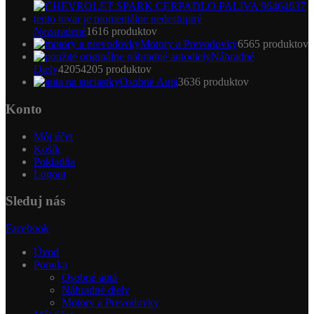
Nezaradené
16
16 produktov
Motory a Prevodovky
65
65 produktov
Náhradné
Diely
4205
4205 produktov
Osobné Autá
36
36 produktov
Konto
Môj účet
Košík
Pokladňa
Logout
Sleduj nás
Facebook
Úvod
Ponuka
Osobné autá
Náhradné diely
Motory a Prevodovky