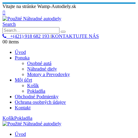
Vitajte na stránke Wamp-Autodiely.sk
Search
+(421) 918 682 193
|
KONTAKTUJTE NÁS
0
0 items
Úvod
Ponuka
Osobné autá
Náhradné diely
Motory a Prevodovky
Môj účet
Košík
Pokladňa
Obchodné Podmienky
Ochrana osobných údajov
Kontakt
Košík
Pokladňa
Úvod