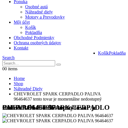
Ponuka
Osobné autá
Náhradné diely
Motory a Prevodovky
Môj účet
Košík
Pokladňa
Obchodné Podmienky
Ochrana osobných údajov
Kontakt
Košík
Pokladňa
Search
0
0 items
Home
Shop
Náhradné Diely
CHEVROLET SPARK CERPADLO PALIVA
96464637 tento tovar je momentálne nedostupný
CHEVROLET SPARK CERPADLO PALIVA 96464637 tento tovar je momentálne nedostupný