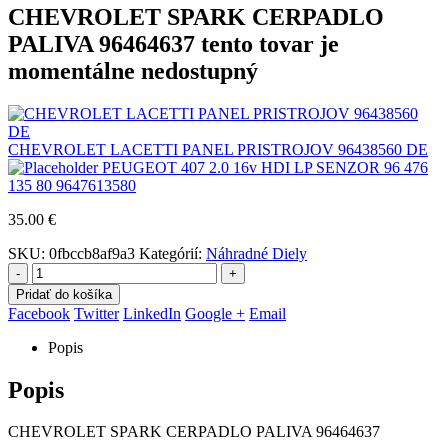
CHEVROLET SPARK CERPADLO
PALIVA 96464637 tento tovar je
momentálne nedostupný
CHEVROLET LACETTI PANEL PRISTROJOV 96438560 DE
PEUGEOT 407 2.0 16v HDI LP SENZOR 96 476
135 80 9647613580
35.00
€
SKU:
0fbccb8af9a3
Kategórií:
Náhradné Diely
-
+
Pridať do košíka
Facebook
Twitter
LinkedIn
Google +
Email
Popis
Popis
CHEVROLET SPARK CERPADLO PALIVA 96464637