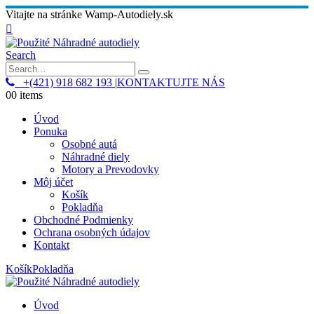
Vitajte na stránke Wamp-Autodiely.sk
Search
+(421) 918 682 193
|
KONTAKTUJTE NÁS
0
0 items
Úvod
Ponuka
Osobné autá
Náhradné diely
Motory a Prevodovky
Môj účet
Košík
Pokladňa
Obchodné Podmienky
Ochrana osobných údajov
Kontakt
Košík
Pokladňa
Úvod