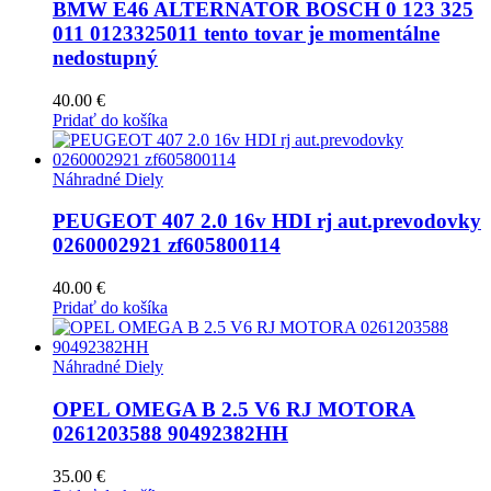
BMW E46 ALTERNATOR BOSCH 0 123 325
011 0123325011 tento tovar je momentálne
nedostupný
40.00
€
Pridať do košíka
Náhradné Diely
PEUGEOT 407 2.0 16v HDI rj aut.prevodovky
0260002921 zf605800114
40.00
€
Pridať do košíka
Náhradné Diely
OPEL OMEGA B 2.5 V6 RJ MOTORA
0261203588 90492382HH
35.00
€