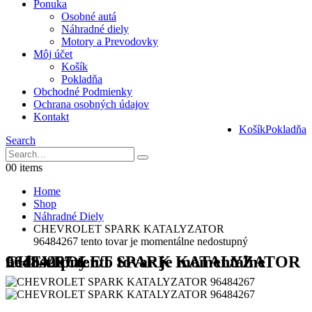
Ponuka
Osobné autá
Náhradné diely
Motory a Prevodovky
Môj účet
Košík
Pokladňa
Obchodné Podmienky
Ochrana osobných údajov
Kontakt
Košík
Pokladňa
Search
0
0 items
Home
Shop
Náhradné Diely
CHEVROLET SPARK KATALYZATOR
96484267 tento tovar je momentálne nedostupný
CHEVROLET SPARK KATALYZATOR 96484267 tento tovar je momentálne nedostupný