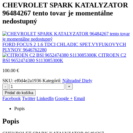
CHEVROLET SPARK KATALYZATOR
96484267 tento tovar je momentálne
nedostupný
FORD FOCUS 2 1.6 TDCI CHLADIC SPET.VYFUKOVYCH
PLYNOV 9646762280
CITROEN C2
BSI 9652474380 S113085300K
100.00
€
SKU:
ef0d4e2a1936
Kategórií:
Náhradné Diely
-
+
Pridať do košíka
Facebook
Twitter
LinkedIn
Google +
Email
Popis
Popis