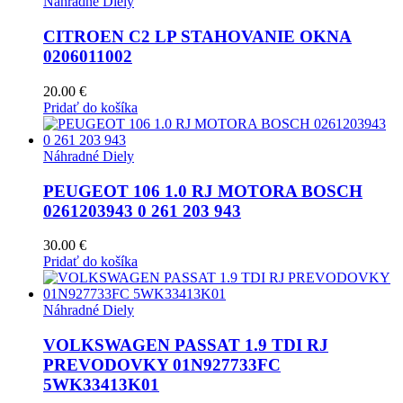
Náhradné Diely
CITROEN C2 LP STAHOVANIE OKNA
0206011002
20.00
€
Pridať do košíka
Náhradné Diely
PEUGEOT 106 1.0 RJ MOTORA BOSCH
0261203943 0 261 203 943
30.00
€
Pridať do košíka
Náhradné Diely
VOLKSWAGEN PASSAT 1.9 TDI RJ
PREVODOVKY 01N927733FC
5WK33413K01