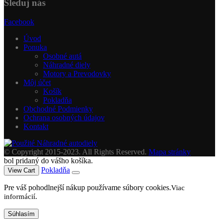
Sleduj nás
Facebook
Úvod
Ponuka
Osobné autá
Náhradné diely
Motory a Prevodovky
Môj účet
Košík
Pokladňa
Obchodné Podmienky
Ochrana osobných údajov
Kontakt
© Copyright 2015-2023. All Rights Reserved.
Mapa stránky
bol pridaný do vášho košíka.
Pokladňa
View Cart
Pre váš pohodlnejší nákup používame súbory cookies.
Viac
.
informácií
Súhlasím