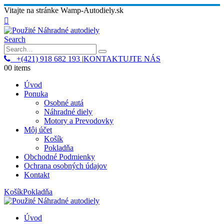
Vitajte na stránke Wamp-Autodiely.sk
Search
+(421) 918 682 193
|
KONTAKTUJTE NÁS
0
0 items
Úvod
Ponuka
Osobné autá
Náhradné diely
Motory a Prevodovky
Môj účet
Košík
Pokladňa
Obchodné Podmienky
Ochrana osobných údajov
Kontakt
Košík
Pokladňa
Úvod