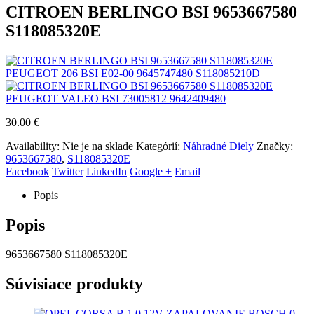
CITROEN BERLINGO BSI 9653667580
S118085320E
PEUGEOT 206 BSI E02-00 9645747480 S118085210D
PEUGEOT VALEO BSI 73005812 9642409480
30.00
€
Availability:
Nie je na sklade
Kategórií:
Náhradné Diely
Značky:
9653667580
,
S118085320E
Facebook
Twitter
LinkedIn
Google +
Email
Popis
Popis
9653667580 S118085320E
Súvisiace produkty