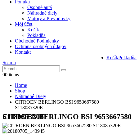
Ponuka
Osobné autá
Náhradné diely
Motory a Prevodovky
Môj účet
Košík
Pokladňa
Obchodné Podmienky
Ochrana osobných údajov
Kontakt
Košík
Pokladňa
Search
0
0 items
Home
Shop
Náhradné Diely
CITROEN BERLINGO BSI 9653667580
S118085320E
CITROEN BERLINGO BSI 9653667580 S118085320E