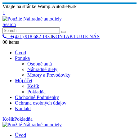
Vitajte na stránke Wamp-Autodiely.sk
Search
+(421) 918 682 193
|
KONTAKTUJTE NÁS
0
0 items
Úvod
Ponuka
Osobné autá
Náhradné diely
Motory a Prevodovky
Môj účet
Košík
Pokladňa
Obchodné Podmienky
Ochrana osobných údajov
Kontakt
Košík
Pokladňa
Úvod