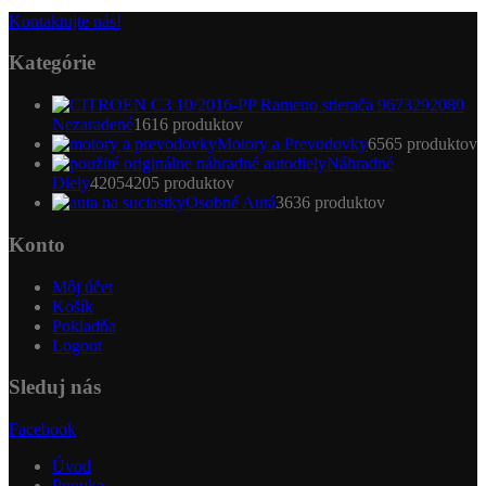
Kontaktujte nás!
Kategórie
Nezaradené
16
16 produktov
Motory a Prevodovky
65
65 produktov
Náhradné
Diely
4205
4205 produktov
Osobné Autá
36
36 produktov
Konto
Môj účet
Košík
Pokladňa
Logout
Sleduj nás
Facebook
Úvod
Ponuka