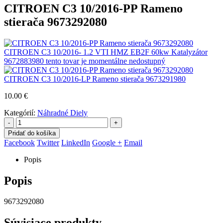
CITROEN C3 10/2016-PP Rameno
stierača 9673292080
CITROEN C3 10/2016- 1.2 VTI HMZ EB2F 60kw Katalyzátor
9672883980 tento tovar je momentálne nedostupný
CITROEN C3 10/2016-LP Rameno stierača 9673291980
10.00
€
Kategórií:
Náhradné Diely
-
+
Pridať do košíka
Facebook
Twitter
LinkedIn
Google +
Email
Popis
Popis
9673292080
Súvisiace produkty