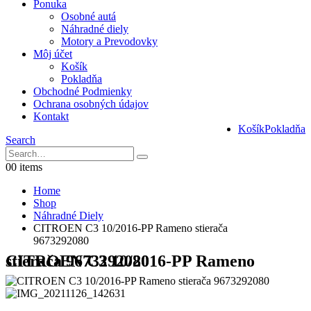
Ponuka
Osobné autá
Náhradné diely
Motory a Prevodovky
Môj účet
Košík
Pokladňa
Obchodné Podmienky
Ochrana osobných údajov
Kontakt
Košík
Pokladňa
Search
0
0 items
Home
Shop
Náhradné Diely
CITROEN C3 10/2016-PP Rameno stierača
9673292080
CITROEN C3 10/2016-PP Rameno stierača 9673292080