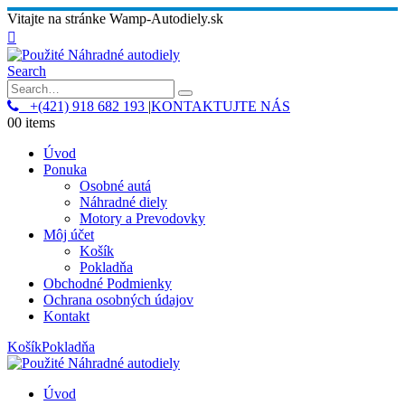
Vitajte na stránke Wamp-Autodiely.sk
Search
+(421) 918 682 193
|
KONTAKTUJTE NÁS
0
0 items
Úvod
Ponuka
Osobné autá
Náhradné diely
Motory a Prevodovky
Môj účet
Košík
Pokladňa
Obchodné Podmienky
Ochrana osobných údajov
Kontakt
Košík
Pokladňa
Úvod