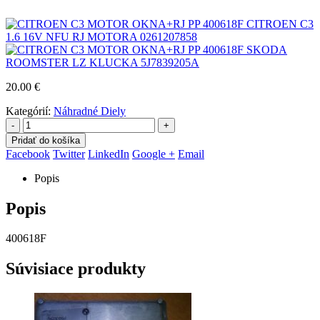
CITROEN C3
1.6 16V NFU RJ MOTORA 0261207858
SKODA
ROOMSTER LZ KLUCKA 5J7839205A
20.00
€
Kategórií:
Náhradné Diely
-
+
Pridať do košíka
Facebook
Twitter
LinkedIn
Google +
Email
Popis
Popis
400618F
Súvisiace produkty