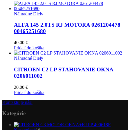
Náhradné Diely
ALFA 145 2.0TS RJ MOTORA 0261204478
00465251680
40.00
€
Pridať do košíka
Náhradné Diely
CITROEN C2 LP STAHOVANIE OKNA
0206011002
20.00
€
Pridať do košíka
Kontaktujte nás!
Kategórie
16
Nezaradené
16