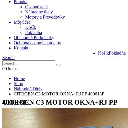
Ponuka
Osobné autá
Náhradné diely
Motory a Prevodovky
Môj účet
Košík
Pokladňa
Obchodné Podmienky
Ochrana osobných údajov
Kontakt
Košík
Pokladňa
Search
0
0 items
Home
Shop
Náhradné Diely
CITROEN C3 MOTOR OKNA+RJ PP 400618F
CITROEN C3 MOTOR OKNA+RJ PP 400618F