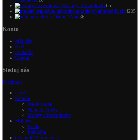
produktov
65
Motory a Prevodovky
65
produktov
4
Náhradné Diely
4205
36
pr
Osobné Autá
36
produktov
Konto
Môj účet
Košík
Pokladňa
Logout
Sleduj nás
Facebook
Úvod
Ponuka
Osobné autá
Náhradné diely
Motory a Prevodovky
Môj účet
Košík
Pokladňa
Obchodné Podmienky