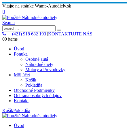
Vitajte na stránke Wamp-Autodiely.sk
Search
+(421) 918 682 193
|
KONTAKTUJTE NÁS
0
0 items
Úvod
Ponuka
Osobné autá
Náhradné diely
Motory a Prevodovky
Môj účet
Košík
Pokladňa
Obchodné Podmienky
Ochrana osobných údajov
Kontakt
Košík
Pokladňa
Úvod