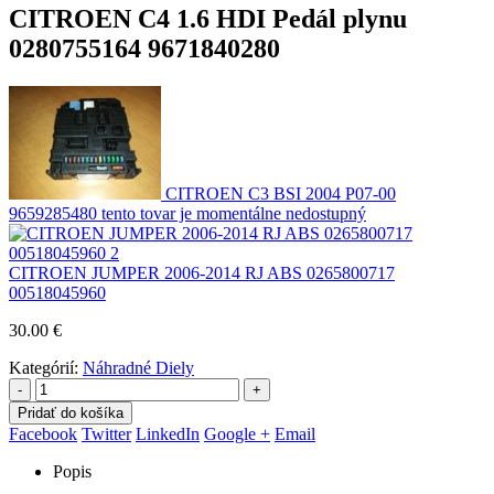
CITROEN C4 1.6 HDI Pedál plynu
0280755164 9671840280
CITROEN C3 BSI 2004 P07-00
9659285480 tento tovar je momentálne nedostupný
CITROEN JUMPER 2006-2014 RJ ABS 0265800717
00518045960
30.00
€
Kategórií:
Náhradné Diely
-
+
Pridať do košíka
Facebook
Twitter
LinkedIn
Google +
Email
Popis