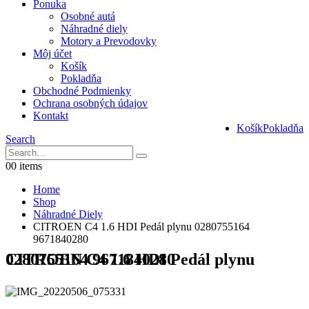
Ponuka
Osobné autá
Náhradné diely
Motory a Prevodovky
Môj účet
Košík
Pokladňa
Obchodné Podmienky
Ochrana osobných údajov
Kontakt
Košík
Pokladňa
Search
0
0 items
Home
Shop
Náhradné Diely
CITROEN C4 1.6 HDI Pedál plynu 0280755164
9671840280
CITROEN C4 1.6 HDI Pedál plynu 0280755164 9671840280