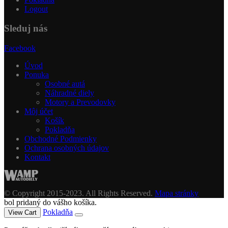
Logout
Sleduj nás
Facebook
Úvod
Ponuka
Osobné autá
Náhradné diely
Motory a Prevodovky
Môj účet
Košík
Pokladňa
Obchodné Podmienky
Ochrana osobných údajov
Kontakt
© Copyright 2015-2023. All Rights Reserved.
Mapa stránky
bol pridaný do vášho košíka.
Pokladňa
View Cart