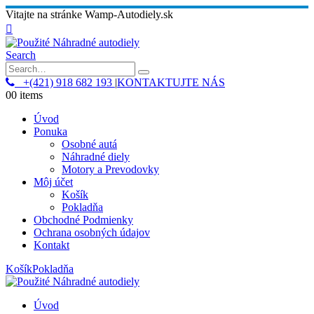
Vitajte na stránke Wamp-Autodiely.sk
Search
+(421) 918 682 193
|
KONTAKTUJTE NÁS
0
0 items
Úvod
Ponuka
Osobné autá
Náhradné diely
Motory a Prevodovky
Môj účet
Košík
Pokladňa
Obchodné Podmienky
Ochrana osobných údajov
Kontakt
Košík
Pokladňa
Úvod