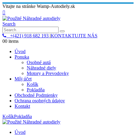
Vitajte na stránke Wamp-Autodiely.sk
Search
+(421) 918 682 193
|
KONTAKTUJTE NÁS
0
0 items
Úvod
Ponuka
Osobné autá
Náhradné diely
Motory a Prevodovky
Môj účet
Košík
Pokladňa
Obchodné Podmienky
Ochrana osobných údajov
Kontakt
Košík
Pokladňa
Úvod