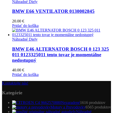
Náhradné Diely
BMW E66 VENTILATOR 0130002845
20.00
€
Pridať do košíka
Náhradné Diely
BMW E46 ALTERNATOR BOSCH 0 123 325
011 0123325011 tento tovar je momentálne
nedostupný
40.00
€
Pridať do košíka
Kontaktujte nás!
Kategórie
Nezaradené
16
16 produktov
Motory a Prevodovky
65
65 produktov
Náhradné