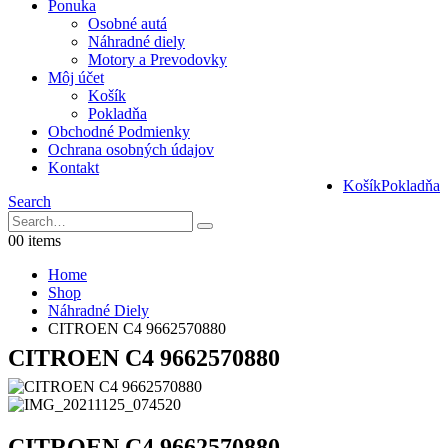
Ponuka
Osobné autá
Náhradné diely
Motory a Prevodovky
Môj účet
Košík
Pokladňa
Obchodné Podmienky
Ochrana osobných údajov
Kontakt
Košík
Pokladňa
Search
0
0 items
Home
Shop
Náhradné Diely
CITROEN C4 9662570880
CITROEN C4 9662570880
CITROEN C4 9662570880