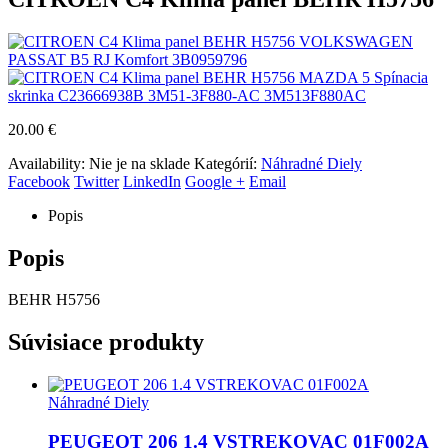
VOLKSWAGEN
PASSAT B5 RJ Komfort 3B0959796
MAZDA 5 Spínacia
skrinka C23666938B 3M51-3F880-AC 3M513F880AC
20.00
€
Availability:
Nie je na sklade
Kategórií:
Náhradné Diely
Facebook
Twitter
LinkedIn
Google +
Email
Popis
Popis
BEHR H5756
Súvisiace produkty
Náhradné Diely
PEUGEOT 206 1.4 VSTREKOVAC 01F002A