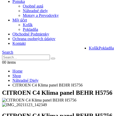
Ponuka
Osobné autá
Náhradné diely
Motory a Prevodovky
Môj účet
Košík
Pokladňa
Obchodné Podmienky
Ochrana osobných údajov
Kontakt
Košík
Pokladňa
Search
0
0 items
Home
Shop
Náhradné Diely
CITROEN C4 Klima panel BEHR H5756
CITROEN C4 Klima panel BEHR H5756
CITROEN C4 Klima panel BEHR H5756