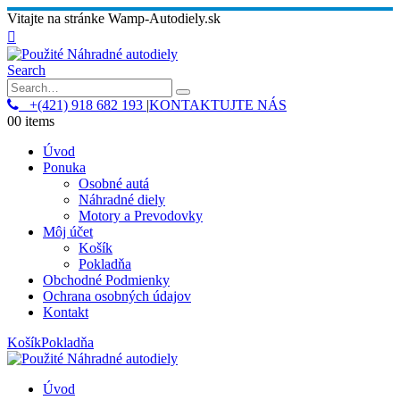
Vitajte na stránke Wamp-Autodiely.sk
Search
+(421) 918 682 193
|
KONTAKTUJTE NÁS
0
0 items
Úvod
Ponuka
Osobné autá
Náhradné diely
Motory a Prevodovky
Môj účet
Košík
Pokladňa
Obchodné Podmienky
Ochrana osobných údajov
Kontakt
Košík
Pokladňa
Úvod