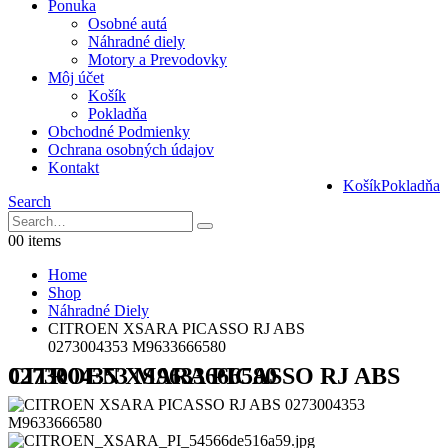
Ponuka
Osobné autá
Náhradné diely
Motory a Prevodovky
Môj účet
Košík
Pokladňa
Obchodné Podmienky
Ochrana osobných údajov
Kontakt
Košík
Pokladňa
Search
0
0 items
Home
Shop
Náhradné Diely
CITROEN XSARA PICASSO RJ ABS
0273004353 M9633666580
CITROEN XSARA PICASSO RJ ABS 0273004353 M9633666580