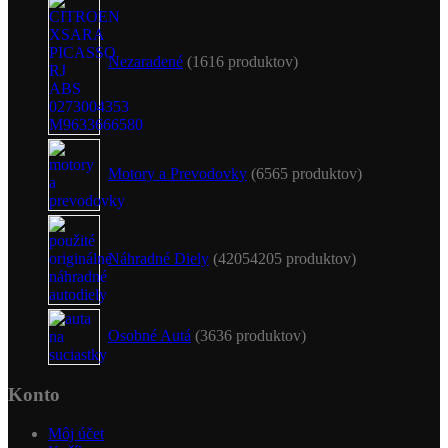
Nezaradené
16
16 produktov
Motory a Prevodovky
65
65 produktov
Náhradné Diely
4205
4205 produktov
Osobné Autá
36
36 produktov
Konto
Môj účet