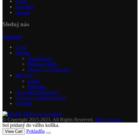
Košík
Pokladňa
Logout
Sleduj nás
Facebook
Úvod
Ponuka
Osobné autá
Náhradné diely
Motory a Prevodovky
Môj účet
Košík
Pokladňa
Obchodné Podmienky
Ochrana osobných údajov
Kontakt
© Copyright 2015-2023. All Rights Reserved.
Mapa stránky
bol pridaný do vášho košíka.
Pokladňa
View Cart