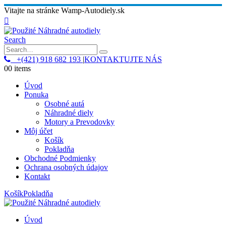
Vitajte na stránke Wamp-Autodiely.sk
Search
+(421) 918 682 193
|
KONTAKTUJTE NÁS
0
0 items
Úvod
Ponuka
Osobné autá
Náhradné diely
Motory a Prevodovky
Môj účet
Košík
Pokladňa
Obchodné Podmienky
Ochrana osobných údajov
Kontakt
Košík
Pokladňa
Úvod