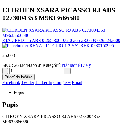
CITROEN XSARA PICASSO RJ ABS
0273004353 M9633666580
KIA CEED 1.6 ABS 0 265 800 972 0 265 232 609 0265232609
RENAULT CLIO 1.2 VSTREK 0280150995
25.00
€
SKU:
2633d44abb5b
Kategórií:
Náhradné Diely
-
+
Pridať do košíka
Facebook
Twitter
LinkedIn
Google +
Email
Popis
Popis
CITROEN XSARA PICASSO RJ ABS 0273004353
M9633666580