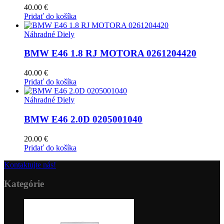
40.00
€
Pridať do košíka
Náhradné Diely
BMW E46 1.8 RJ MOTORA 0261204420
40.00
€
Pridať do košíka
Náhradné Diely
BMW E46 2.0D 0205001040
20.00
€
Pridať do košíka
Kontaktujte nás!
Kategórie