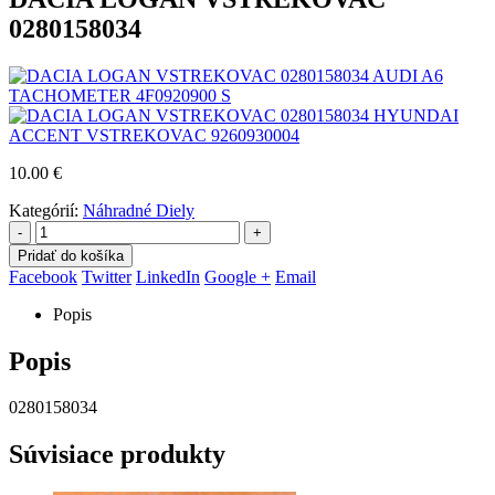
0280158034
AUDI A6
TACHOMETER 4F0920900 S
HYUNDAI
ACCENT VSTREKOVAC 9260930004
10.00
€
Kategórií:
Náhradné Diely
-
+
Pridať do košíka
Facebook
Twitter
LinkedIn
Google +
Email
Popis
Popis
0280158034
Súvisiace produkty