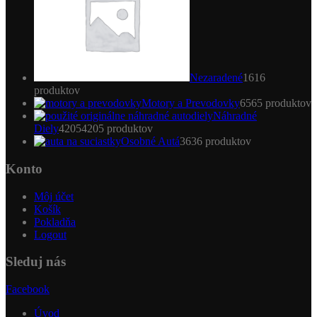
Nezaradené
16
16
produktov
Motory a Prevodovky
65
65 produktov
Náhradné
Diely
4205
4205 produktov
Osobné Autá
36
36 produktov
Konto
Môj účet
Košík
Pokladňa
Logout
Sleduj nás
Facebook
Úvod