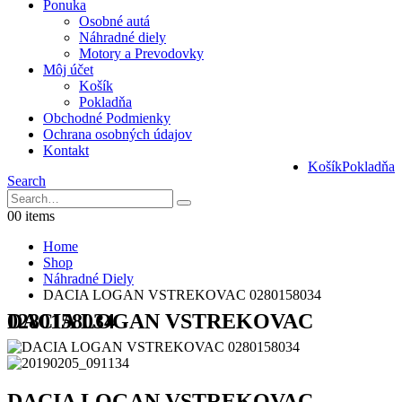
Ponuka
Osobné autá
Náhradné diely
Motory a Prevodovky
Môj účet
Košík
Pokladňa
Obchodné Podmienky
Ochrana osobných údajov
Kontakt
Košík
Pokladňa
Search
0
0 items
Home
Shop
Náhradné Diely
DACIA LOGAN VSTREKOVAC 0280158034
DACIA LOGAN VSTREKOVAC 0280158034
DACIA LOGAN VSTREKOVAC