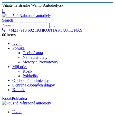
Vitajte na stránke Wamp-Autodiely.sk
Search
+(421) 918 682 193
|
KONTAKTUJTE NÁS
0
0 items
Úvod
Ponuka
Osobné autá
Náhradné diely
Motory a Prevodovky
Môj účet
Košík
Pokladňa
Obchodné Podmienky
Ochrana osobných údajov
Kontakt
Košík
Pokladňa
Úvod