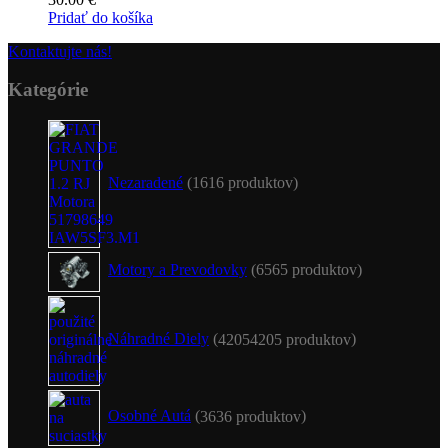
Pridať do košíka
Kontaktujte nás!
Kategórie
Nezaradené
16
16 produktov
Motory a Prevodovky
65
65 produktov
Náhradné Diely
4205
4205 produktov
Osobné Autá
36
36 produktov