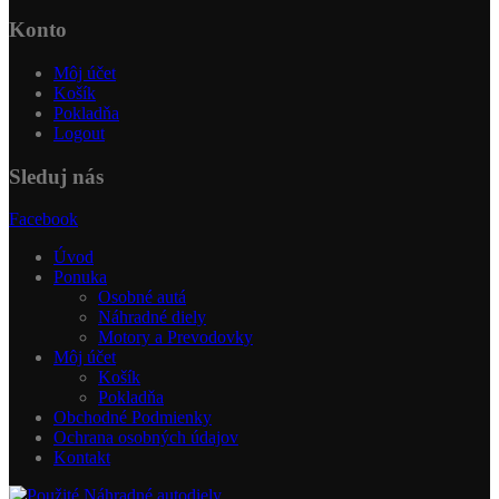
Konto
Môj účet
Košík
Pokladňa
Logout
Sleduj nás
Facebook
Úvod
Ponuka
Osobné autá
Náhradné diely
Motory a Prevodovky
Môj účet
Košík
Pokladňa
Obchodné Podmienky
Ochrana osobných údajov
Kontakt