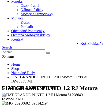
Ponuka
Osobné autá
Náhradné diely
Motory a Prevodovky
Môj účet
Košík
Pokladňa
Obchodné Podmienky
Ochrana osobných údajov
Kontakt
Košík
Pokladňa
Search
0
0 items
Home
Shop
Náhradné Diely
FIAT GRANDE PUNTO 1.2 RJ Motora 51798649
IAW5SF3.M1
FIAT GRANDE PUNTO 1.2 RJ Motora 51798649 IAW5SF3.M1