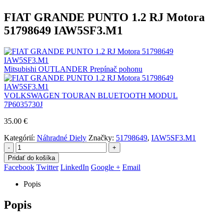
FIAT GRANDE PUNTO 1.2 RJ Motora
51798649 IAW5SF3.M1
Mitsubishi OUTLANDER Prepínač pohonu
VOLKSWAGEN TOURAN BLUETOOTH MODUL
7P6035730J
35.00
€
Kategórií:
Náhradné Diely
Značky:
51798649
,
IAW5SF3.M1
-
+
Pridať do košíka
Facebook
Twitter
LinkedIn
Google +
Email
Popis
Popis