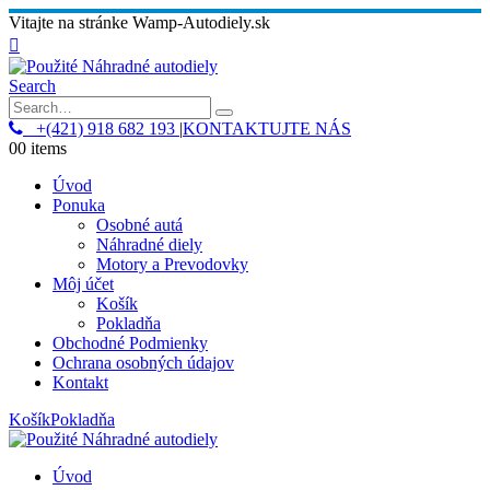
Vitajte na stránke Wamp-Autodiely.sk
Search
+(421) 918 682 193
|
KONTAKTUJTE NÁS
0
0 items
Úvod
Ponuka
Osobné autá
Náhradné diely
Motory a Prevodovky
Môj účet
Košík
Pokladňa
Obchodné Podmienky
Ochrana osobných údajov
Kontakt
Košík
Pokladňa
Úvod