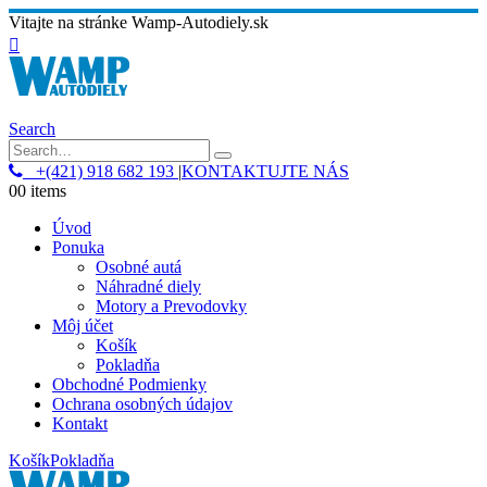
Vitajte na stránke Wamp-Autodiely.sk
Search
+(421) 918 682 193
|
KONTAKTUJTE NÁS
0
0 items
Úvod
Ponuka
Osobné autá
Náhradné diely
Motory a Prevodovky
Môj účet
Košík
Pokladňa
Obchodné Podmienky
Ochrana osobných údajov
Kontakt
Košík
Pokladňa