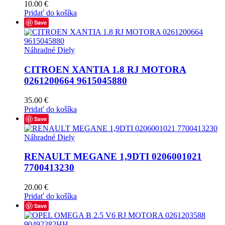
10.00
€
Pridať do košíka
Save
Náhradné Diely
CITROEN XANTIA 1.8 RJ MOTORA
0261200664 9615045880
35.00
€
Pridať do košíka
Save
Náhradné Diely
RENAULT MEGANE 1,9DTI 0206001021
7700413230
20.00
€
Pridať do košíka
Save