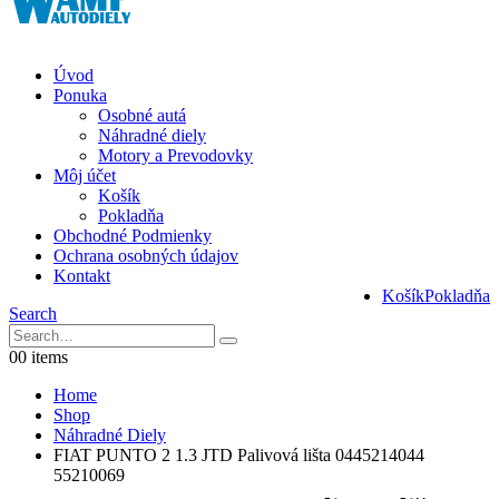
Úvod
Ponuka
Osobné autá
Náhradné diely
Motory a Prevodovky
Môj účet
Košík
Pokladňa
Obchodné Podmienky
Ochrana osobných údajov
Kontakt
Košík
Pokladňa
Search
0
0 items
Home
Shop
Náhradné Diely
FIAT PUNTO 2 1.3 JTD Palivová lišta 0445214044
55210069