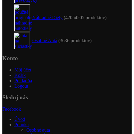
Náhradné Diely
4205
4205 produktov
Osobné Autá
36
36 produktov
Konto
Môj účet
Košík
Pokladňa
Logout
Sleduj nás
Facebook
Úvod
Ponuka
Osobné autá