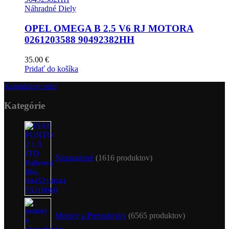
Náhradné Diely
OPEL OMEGA B 2.5 V6 RJ MOTORA
0261203588 90492382HH
35.00
€
Pridať do košíka
Kontaktujte nás!
Kategórie
Nezaradené
16
16 produktov
Motory a Prevodovky
65
65 produktov