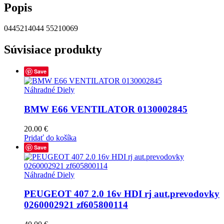
Popis
0445214044 55210069
Súvisiace produkty
Save
Náhradné Diely
BMW E66 VENTILATOR 0130002845
20.00
€
Pridať do košíka
Save
Náhradné Diely
PEUGEOT 407 2.0 16v HDI rj aut.prevodovky
0260002921 zf605800114