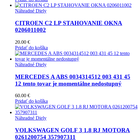
Náhradné Diely
CITROEN C2 LP STAHOVANIE OKNA
0206011002
20.00
€
Pridať do košíka
Náhradné Diely
MERCEDES A ABS 0034314512 003 431 45
12 tento tovar je momentálne nedostupný
60.00
€
Pridať do košíka
Náhradné Diely
VOLKSWAGEN GOLF 3 1.8 RJ MOTORA
0261200754 357907311