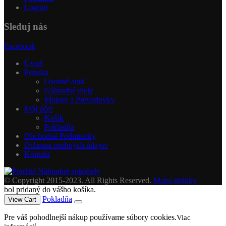
Logout
Sleduj nás
Facebook
Úvod
Ponuka
Osobné autá
Náhradné diely
Motory a Prevodovky
Môj účet
Košík
Pokladňa
Obchodné Podmienky
Ochrana osobných údajov
Kontakt
© Copyright 2015-2023. All Rights Reserved.
Mapa stránky
bol pridaný do vášho košíka.
Pokladňa
View Cart
Pre váš pohodlnejší nákup používame súbory cookies.
Viac