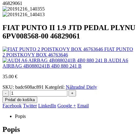
FIAT PUNTO II 1.9 JTD PEDAL PLYNU
6PV008568-00 46829061
FIAT PUNTO
2 POISTKOVY BOX 46763646
AUDI A6
AIRBAG 4B0880241B 4B0 880 241 B
35.00
€
SKU:
badc608ac891
Kategórií:
Náhradné Diely
-
+
Pridať do košíka
Facebook
Twitter
LinkedIn
Google +
Email
Popis
Popis