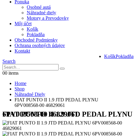
Ponuka
Osobné autá
Náhradné diely
Motory a Prevodovky
Môj účet
Košík
Pokladňa
Obchodné Podmienky
Ochrana osobných údajov
Kontakt
Košík
Pokladňa
Search
0
0 items
Home
Shop
Náhradné Diely
FIAT PUNTO II 1.9 JTD PEDAL PLYNU
6PV008568-00 46829061
FIAT PUNTO II 1.9 JTD PEDAL PLYNU 6PV008568-00 46829061