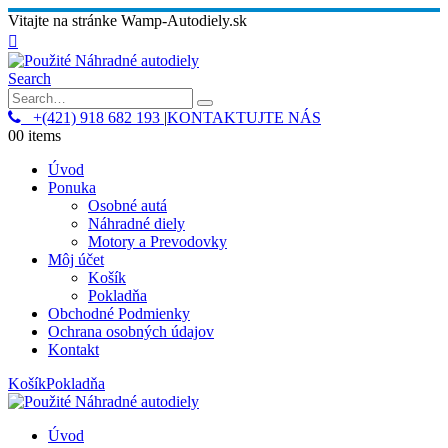
Vitajte na stránke Wamp-Autodiely.sk
Search
+(421) 918 682 193
|
KONTAKTUJTE NÁS
0
0 items
Úvod
Ponuka
Osobné autá
Náhradné diely
Motory a Prevodovky
Môj účet
Košík
Pokladňa
Obchodné Podmienky
Ochrana osobných údajov
Kontakt
Košík
Pokladňa
Úvod