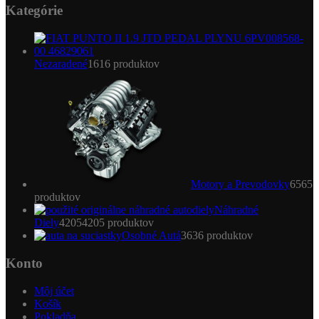
Kategórie
Nezaradené
16
16 produktov
Motory a Prevodovky
65
65
produktov
Náhradné
Diely
4205
4205 produktov
Osobné Autá
36
36 produktov
Konto
Môj účet
Košík
Pokladňa