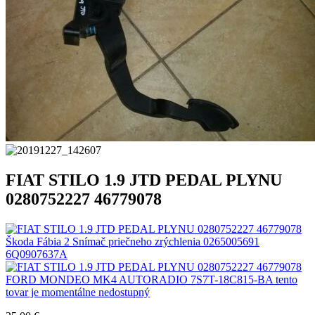
FIAT STILO 1.9 JTD PEDAL PLYNU
0280752227 46779078
Škoda Fábia 2 Snímač priečneho zrýchlenia 0265005691
6Q0907637A
FORD MONDEO MK4 AUTORADIO 7S7T-18C815-BA tento
tovar je momentálne nedostupný