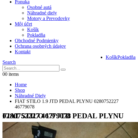
Ponuka
Osobné autá
Náhradné diely
Motory a Prevodovky
Môj účet
Košík
Pokladňa
Obchodné Podmienky
Ochrana osobných údajov
Kontakt
Košík
Pokladňa
Search
0
0 items
Home
Shop
Náhradné Diely
FIAT STILO 1.9 JTD PEDAL PLYNU 0280752227
46779078
FIAT STILO 1.9 JTD PEDAL PLYNU 0280752227 46779078