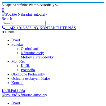
Vitajte na stránke Wamp-Autodiely.sk
Search
+(421) 918 682 193
|
KONTAKTUJTE NÁS
0
0 items
Úvod
Ponuka
Osobné autá
Náhradné diely
Motory a Prevodovky
Môj účet
Košík
Pokladňa
Obchodné Podmienky
Ochrana osobných údajov
Kontakt
Košík
Pokladňa
Úvod