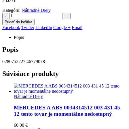
25.00
€
Kategórií:
Náhradné Diely
-
+
Pridať do košíka
Facebook
Twitter
LinkedIn
Google +
Email
Popis
Popis
0280752227 46779078
Súvisiace produkty
Náhradné Diely
MERCEDES A ABS 0034314512 003 431 45
12 tento tovar je momentálne nedostupný
60.00
€