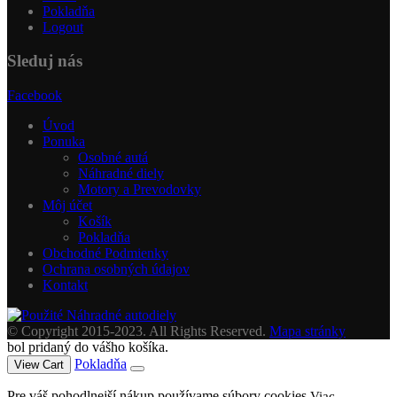
Pokladňa
Logout
Sleduj nás
Facebook
Úvod
Ponuka
Osobné autá
Náhradné diely
Motory a Prevodovky
Môj účet
Košík
Pokladňa
Obchodné Podmienky
Ochrana osobných údajov
Kontakt
© Copyright 2015-2023. All Rights Reserved.
Mapa stránky
bol pridaný do vášho košíka.
Pokladňa
View Cart
Pre váš pohodlnejší nákup používame súbory cookies.
Viac