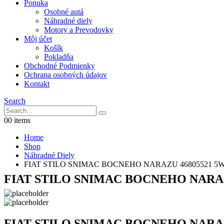
Ponuka
Osobné autá
Náhradné diely
Motory a Prevodovky
Môj účet
Košík
Pokladňa
Obchodné Podmienky
Ochrana osobných údajov
Kontakt
Search
0
0 items
Home
Shop
Náhradné Diely
FIAT STILO SNIMAC BOCNEHO NARAZU 46805521 5
FIAT STILO SNIMAC BOCNEHO NARAZ
FIAT STILO SNIMAC BOCNEHO NARAZ