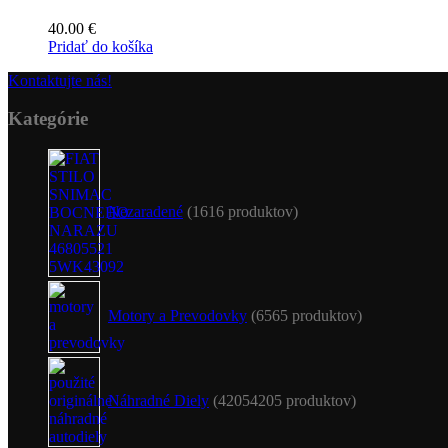
40.00
€
Pridať do košíka
Kontaktujte nás!
Kategórie
Nezaradené
16
16 produktov
Motory a Prevodovky
65
65 produktov
Náhradné Diely
4205
4205 produktov