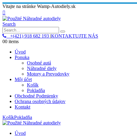
Vitajte na stránke Wamp-Autodiely.sk
Search
+(421) 918 682 193
|
KONTAKTUJTE NÁS
0
0 items
Úvod
Ponuka
Osobné autá
Náhradné diely
Motory a Prevodovky
Môj účet
Košík
Pokladňa
Obchodné Podmienky
Ochrana osobných údajov
Kontakt
Košík
Pokladňa
Úvod