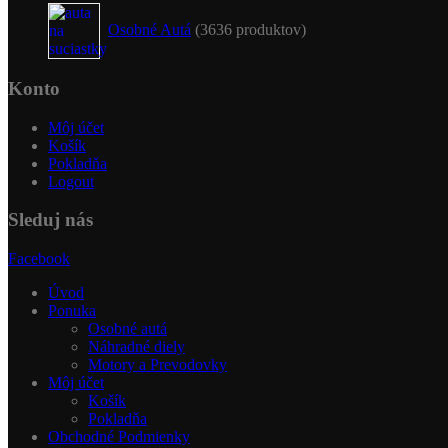
Osobné Autá
36
36 produktov
Konto
Môj účet
Košík
Pokladňa
Logout
Sleduj nás
Facebook
Úvod
Ponuka
Osobné autá
Náhradné diely
Motory a Prevodovky
Môj účet
Košík
Pokladňa
Obchodné Podmienky