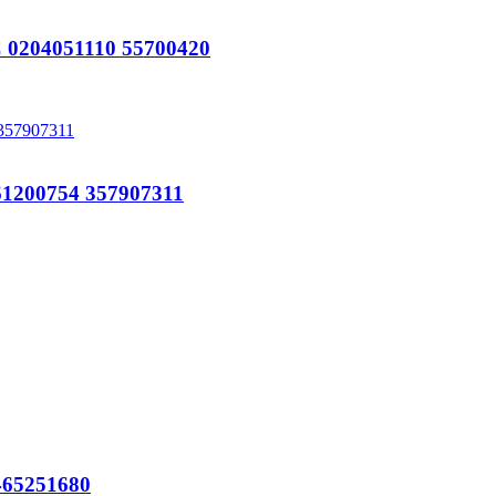
204051110 55700420
200754 357907311
65251680