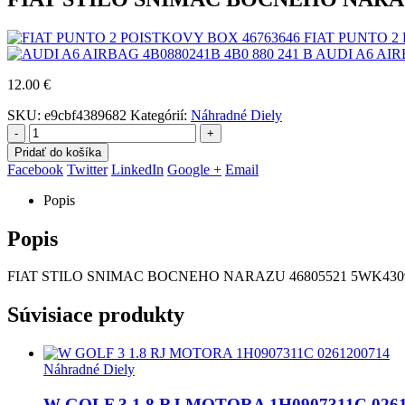
FIAT PUNTO 2
AUDI A6 AIR
12.00
€
SKU:
e9cbf4389682
Kategórií:
Náhradné Diely
-
+
Pridať do košíka
Facebook
Twitter
LinkedIn
Google +
Email
Popis
Popis
FIAT STILO SNIMAC BOCNEHO NARAZU 46805521 5WK430
Súvisiace produkty
Náhradné Diely
W GOLF 3 1.8 RJ MOTORA 1H0907311C 0261