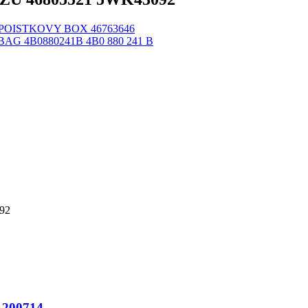
 POISTKOVY BOX 46763646
BAG 4B0880241B 4B0 880 241 B
92
200714