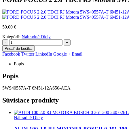
50.00
€
Kategórií:
Náhradné Diely
-
+
Pridať do košíka
Facebook
Twitter
LinkedIn
Google +
Email
Popis
Popis
5WS40557A-T 6M51-12A650-AEA
Súvisiace produkty
Náhradné Diely
AUDI 100 2.0 RJ MOTORA BOSCH 0 261 200 