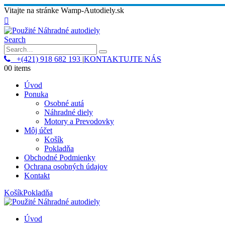
Vitajte na stránke Wamp-Autodiely.sk
Search
+(421) 918 682 193
|
KONTAKTUJTE NÁS
0
0 items
Úvod
Ponuka
Osobné autá
Náhradné diely
Motory a Prevodovky
Môj účet
Košík
Pokladňa
Obchodné Podmienky
Ochrana osobných údajov
Kontakt
Košík
Pokladňa
Úvod