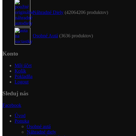
Náhradné Diely
4206
4206 produktov
Osobné Autá
36
36 produktov
Konto
Môj účet
Košík
Pokladňa
Logout
Sleduj nás
Facebook
Úvod
Ponuka
Osobné autá
Náhradné diely