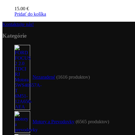
15.00
€
Pridať do košíka
Kontaktujte nás!
Kategórie
Nezaradené
16
16 produktov
Motory a Prevodovky
65
65 produktov