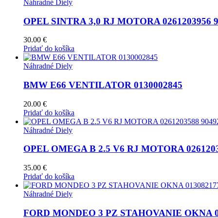
Náhradné Diely
OPEL SINTRA 3,0 RJ MOTORA 0261203956 9
30.00
€
Pridať do košíka
Náhradné Diely
BMW E66 VENTILATOR 0130002845
20.00
€
Pridať do košíka
Náhradné Diely
OPEL OMEGA B 2.5 V6 RJ MOTORA 0261203
35.00
€
Pridať do košíka
Náhradné Diely
FORD MONDEO 3 PZ STAHOVANIE OKNA 0130