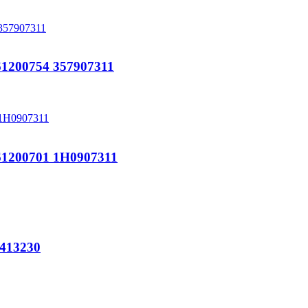
200754 357907311
200701 1H0907311
413230