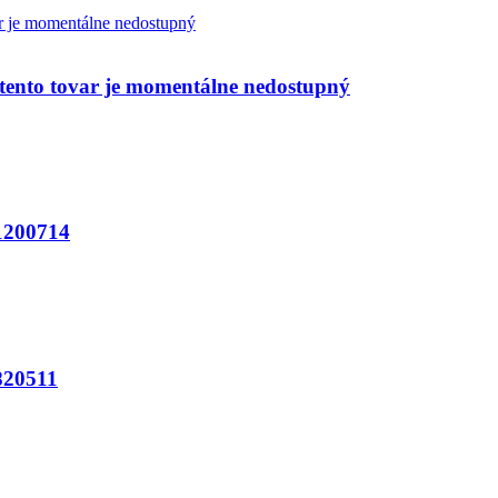
nto tovar je momentálne nedostupný
200714
20511