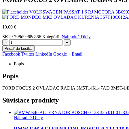
VOLKSWAGEN PASSAT 1.6 RJ MOTORA 3B09075
10.00
€
SKU:
798d9e68c886
Kategórií:
Náhradné Diely
-
+
Pridať do košíka
Facebook
Twitter
LinkedIn
Google +
Email
Popis
Popis
FORD FOCUS 2 OVLADAC RADIA 3M5T14K147AD 3M5T-1
Súvisiace produkty
Náhradné Diely
BMW E46 ALTERNATOR BOSCH 0 123 325 011 0