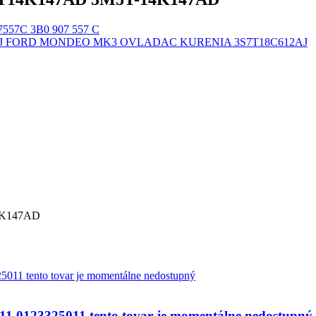
57C 3B0 907 557 C
FORD MONDEO MK3 OVLADAC KURENIA 3S7T18C612AJ
4K147AD
123325011 tento tovar je momentálne nedostupný