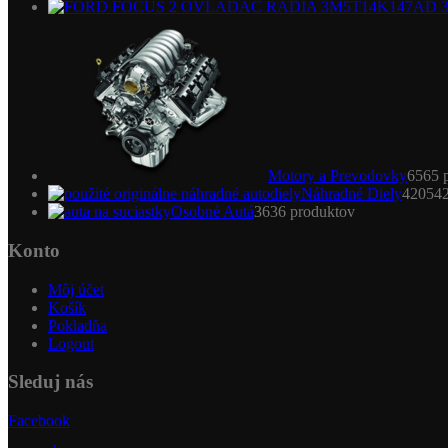
Motory a Prevodovky
65
65 
Náhradné Diely
4205
4
Osobné Autá
36
36 produktov
Konto
Môj účet
Košík
Pokladňa
Logout
Sleduj nás
Facebook