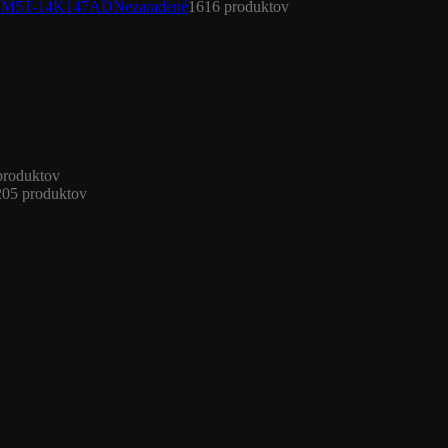
Nezaradené
16
16 produktov
produktov
205 produktov