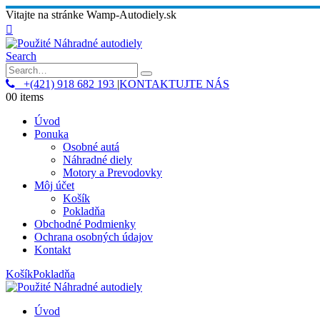
Vitajte na stránke Wamp-Autodiely.sk
Search
+(421) 918 682 193
|
KONTAKTUJTE NÁS
0
0 items
Úvod
Ponuka
Osobné autá
Náhradné diely
Motory a Prevodovky
Môj účet
Košík
Pokladňa
Obchodné Podmienky
Ochrana osobných údajov
Kontakt
Košík
Pokladňa
Úvod