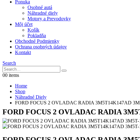
Ponuka
Osobné autá
Náhradné diely
Motory a Prevodovky
Môj účet
Košík
Pokladňa
Obchodné Podmienky
Ochrana osobných údajov
Kontakt
Search
0
0 items
Home
Shop
Náhradné Diely
FORD FOCUS 2 OVLADAC RADIA 3M5T14K147AD 3M
FORD FOCUS 2 OVLADAC RADIA 3M5T
FORD FOCUS 2 OVLADAC RADIA 3M5T