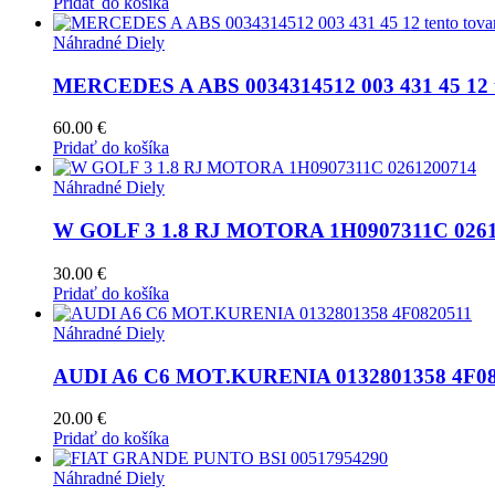
Pridať do košíka
Náhradné Diely
MERCEDES A ABS 0034314512 003 431 45 12 te
60.00
€
Pridať do košíka
Náhradné Diely
W GOLF 3 1.8 RJ MOTORA 1H0907311C 0261
30.00
€
Pridať do košíka
Náhradné Diely
AUDI A6 C6 MOT.KURENIA 0132801358 4F08
20.00
€
Pridať do košíka
Náhradné Diely