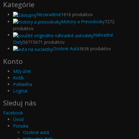
Kategórie
Nezaradené
16
16 produktov
Motory a Prevodovky
72
72
produktov
Náhradné
Diely
5671
5671 produktov
Osobné Autá
36
36 produktov
Konto
Môj účet
Košík
Pokladňa
Logout
Sleduj nás
Facebook
Úvod
Ponuka
Osobné autá
Náhradné diely