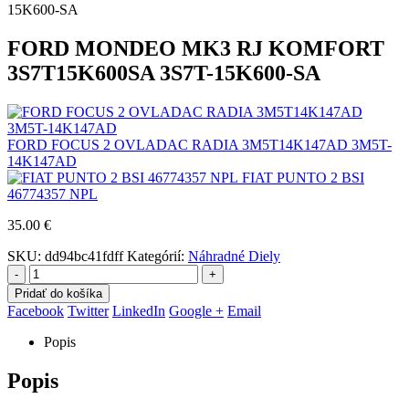
FORD MONDEO MK3 RJ KOMFORT
3S7T15K600SA 3S7T-15K600-SA
FORD FOCUS 2 OVLADAC RADIA 3M5T14K147AD 3M5T-
14K147AD
FIAT PUNTO 2 BSI
46774357 NPL
35.00
€
SKU:
dd94bc41fdff
Kategórií:
Náhradné Diely
-
+
Pridať do košíka
Facebook
Twitter
LinkedIn
Google +
Email
Popis
Popis