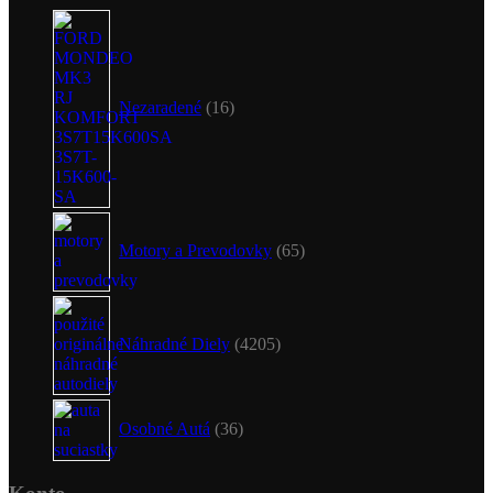
16
produktov
Nezaradené
16
65
produktov
Motory a Prevodovky
65
4205
produktov
Náhradné Diely
4205
36
produktov
Osobné Autá
36