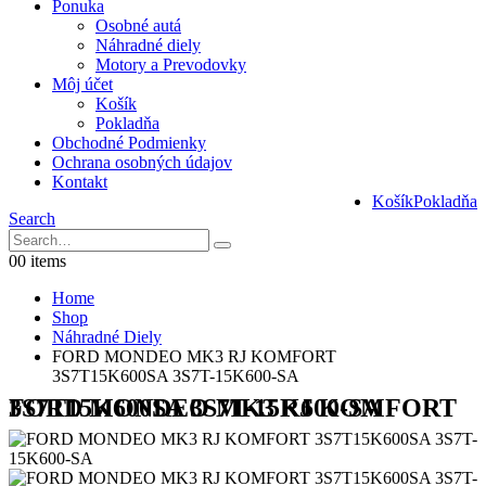
Ponuka
Osobné autá
Náhradné diely
Motory a Prevodovky
Môj účet
Košík
Pokladňa
Obchodné Podmienky
Ochrana osobných údajov
Kontakt
Košík
Pokladňa
Search
0
0 items
Home
Shop
Náhradné Diely
FORD MONDEO MK3 RJ KOMFORT
3S7T15K600SA 3S7T-15K600-SA
FORD MONDEO MK3 RJ KOMFORT 3S7T15K600SA 3S7T-15K600-SA