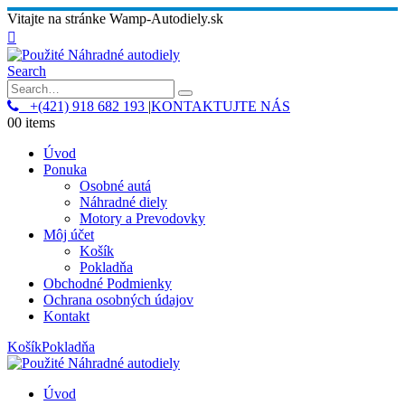
Vitajte na stránke Wamp-Autodiely.sk
Search
+(421) 918 682 193
|
KONTAKTUJTE NÁS
0
0 items
Úvod
Ponuka
Osobné autá
Náhradné diely
Motory a Prevodovky
Môj účet
Košík
Pokladňa
Obchodné Podmienky
Ochrana osobných údajov
Kontakt
Košík
Pokladňa
Úvod