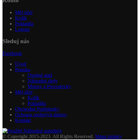
Konto
Môj účet
Košík
Pokladňa
Logout
Sleduj nás
Facebook
Úvod
Ponuka
Osobné autá
Náhradné diely
Motory a Prevodovky
Môj účet
Košík
Pokladňa
Obchodné Podmienky
Ochrana osobných údajov
Kontakt
© Copyright 2015-2023. All Rights Reserved.
Mapa stránky