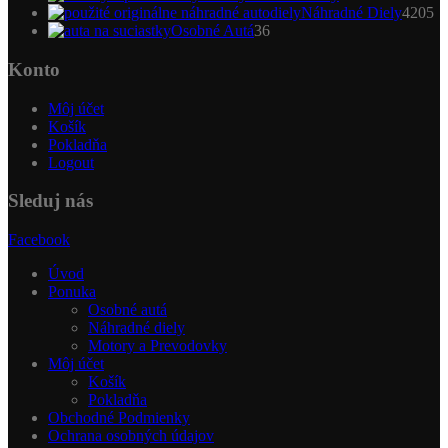
produktov
4
Náhradné Diely
4205
36
pr
Osobné Autá
36
produktov
Konto
Môj účet
Košík
Pokladňa
Logout
Sleduj nás
Facebook
Úvod
Ponuka
Osobné autá
Náhradné diely
Motory a Prevodovky
Môj účet
Košík
Pokladňa
Obchodné Podmienky
Ochrana osobných údajov