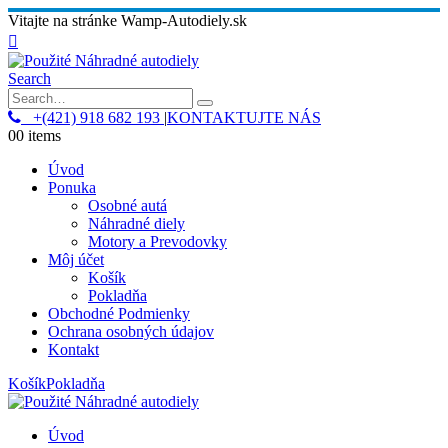
Vitajte na stránke Wamp-Autodiely.sk
Search
+(421) 918 682 193
|
KONTAKTUJTE NÁS
0
0 items
Úvod
Ponuka
Osobné autá
Náhradné diely
Motory a Prevodovky
Môj účet
Košík
Pokladňa
Obchodné Podmienky
Ochrana osobných údajov
Kontakt
Košík
Pokladňa
Úvod