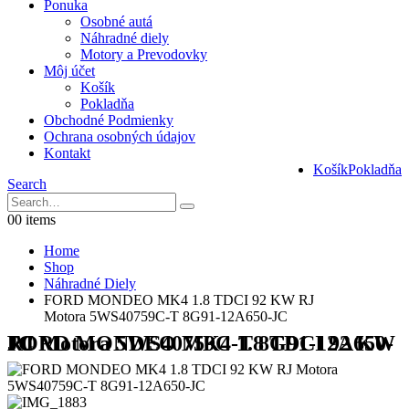
Ponuka
Osobné autá
Náhradné diely
Motory a Prevodovky
Môj účet
Košík
Pokladňa
Obchodné Podmienky
Ochrana osobných údajov
Kontakt
Košík
Pokladňa
Search
0
0 items
Home
Shop
Náhradné Diely
FORD MONDEO MK4 1.8 TDCI 92 KW RJ
Motora 5WS40759C-T 8G91-12A650-JC
FORD MONDEO MK4 1.8 TDCI 92 KW RJ Motora 5WS40759C-T 8G91-12A650-JC