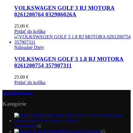
VOLKSWAGEN GOLF 3 RJ MOTORA
0261200764 032906026A
25.00
€
Pridať do košíka
Náhradné Diely
VOLKSWAGEN GOLF 3 1.8 RJ MOTORA
0261200754 357907311
25.00
€
Pridať do košíka
Kontaktujte nás!
Kategórie
16
Nezaradené
16
produktov
65
Motory a Prevodovky
65