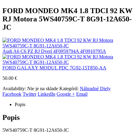
FORD MONDEO MK4 1.8 TDCI 92 KW
RJ Motora 5WS40759C-T 8G91-12A650-
JC
Audi A6 C6 PZ RJ Dverí 4F0959794A 4F0910795A
FORD GALAXY MODUL PDC 7G92-15T850-AA
50.00
€
Availability:
Nie je na sklade
Kategórií:
Náhradné Diely
Facebook
Twitter
LinkedIn
Google +
Email
Popis
Popis
5WS40759C-T 8G91-12A650-JC