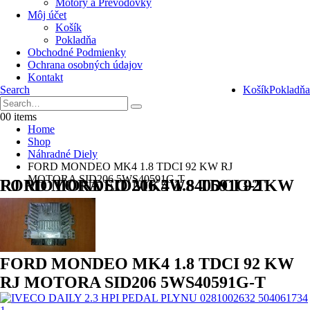
Motory a Prevodovky
Môj účet
Košík
Pokladňa
Obchodné Podmienky
Ochrana osobných údajov
Kontakt
Search
Košík
Pokladňa
0
0 items
Home
Shop
Náhradné Diely
FORD MONDEO MK4 1.8 TDCI 92 KW RJ
MOTORA SID206 5WS40591G-T
FORD MONDEO MK4 1.8 TDCI 92 KW RJ MOTORA SID206 5WS40591G-T
FORD MONDEO MK4 1.8 TDCI 92 KW
RJ MOTORA SID206 5WS40591G-T