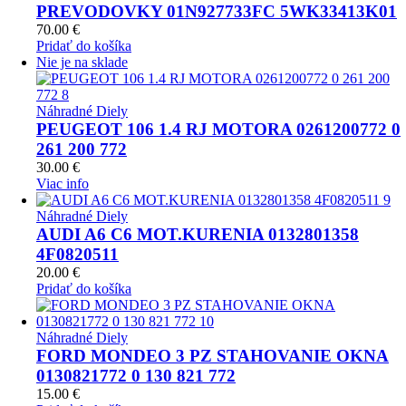
PREVODOVKY 01N927733FC 5WK33413K01
70.00
€
Pridať do košíka
Nie je na sklade
Náhradné Diely
PEUGEOT 106 1.4 RJ MOTORA 0261200772 0
261 200 772
30.00
€
Viac info
Náhradné Diely
AUDI A6 C6 MOT.KURENIA 0132801358
4F0820511
20.00
€
Pridať do košíka
Náhradné Diely
FORD MONDEO 3 PZ STAHOVANIE OKNA
0130821772 0 130 821 772
15.00
€