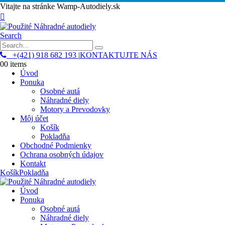
Vitajte na stránke Wamp-Autodiely.sk
Search
+(421) 918 682 193
|
KONTAKTUJTE NÁS
0
0 items
Úvod
Ponuka
Osobné autá
Náhradné diely
Motory a Prevodovky
Môj účet
Košík
Pokladňa
Obchodné Podmienky
Ochrana osobných údajov
Kontakt
Košík
Pokladňa
Úvod
Ponuka
Osobné autá
Náhradné diely