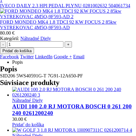
IVECO DAILY 2.3 HPI PEDAL PLYNU 0281002632 504061734
FORD MONDEO MK4 1.8 TDCI 92 KW FOCUS 2 85kw
VSTREKOVAC 4M5Q-9F593-AD
80.00
€
Kategórií:
Náhradné Diely
-
+
Pridať do košíka
Facebook
Twitter
LinkedIn
Google +
Email
Popis
Popis
SID206 5WS40591G-T 7G91-12A650-PF
Súvisiace produkty
Náhradné Diely
AUDI 100 2.0 RJ MOTORA BOSCH 0 261 200
240 0261200240
30.00
€
Pridať do košíka
Náhradné Diely