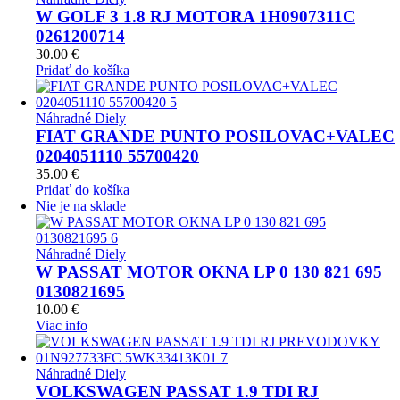
W GOLF 3 1.8 RJ MOTORA 1H0907311C
0261200714
30.00
€
Pridať do košíka
Náhradné Diely
FIAT GRANDE PUNTO POSILOVAC+VALEC
0204051110 55700420
35.00
€
Pridať do košíka
Nie je na sklade
Náhradné Diely
W PASSAT MOTOR OKNA LP 0 130 821 695
0130821695
10.00
€
Viac info
Náhradné Diely
VOLKSWAGEN PASSAT 1.9 TDI RJ