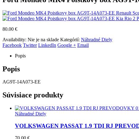
Renault Sce
Kia Rio 2 
80.00
€
Availability:
Nie je na sklade
Kategórií:
Náhradné Diely
Facebook
Twitter
LinkedIn
Google +
Email
Popis
Popis
AG9T-14A073-EE
Súvisiace produkty
Náhradné Diely
VOLKSWAGEN PASSAT 1.9 TDI RJ PREVOD
70.00
€