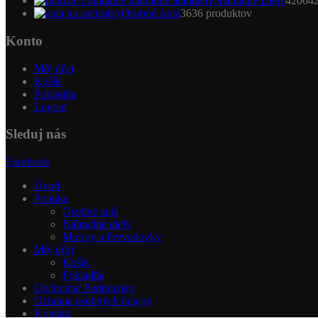
Náhradné Diely
4206
4
Osobné Autá
36
36 produktov
Konto
Môj účet
Košík
Pokladňa
Logout
Sleduj nás
Facebook
Úvod
Ponuka
Osobné autá
Náhradné diely
Motory a Prevodovky
Môj účet
Košík
Pokladňa
Obchodné Podmienky
Ochrana osobných údajov
Kontakt