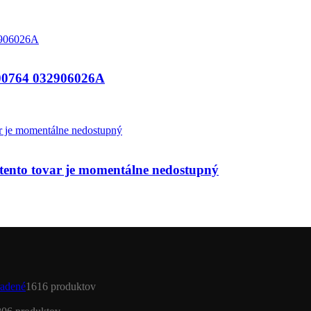
764 032906026A
nto tovar je momentálne nedostupný
adené
16
16 produktov