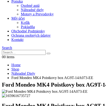
Ponuka
Osobné autá
Náhradné diely
Motory a Prevodovky
Môj účet
Košík
Pokladňa
Obchodné Podmienky
Ochrana osobných údajov
Kontakt
Search
0
0 items
Home
Shop
Náhradné Diely
Ford Mondeo MK4 Poistkovy box AG9T-14A073-EE
Ford Mondeo MK4 Poistkovy box AG9T-
Ford Mondeo MK4 Poistkovy box AG9T-