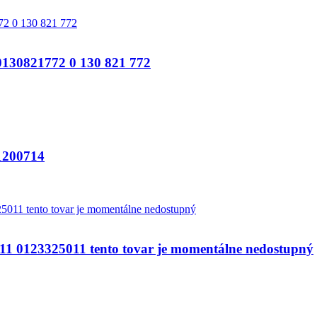
821772 0 130 821 772
200714
123325011 tento tovar je momentálne nedostupný