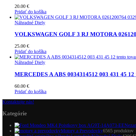
20.00
€
Pridať do košíka
Náhradné Diely
VOLKSWAGEN GOLF 3 RJ MOTORA 0261200
25.00
€
Pridať do košíka
Náhradné Diely
MERCEDES A ABS 0034314512 003 431 45 12 te
60.00
€
Pridať do košíka
Kontaktujte nás!
Kategórie
Nezar
Motory a Prevodovky
65
65 produktov