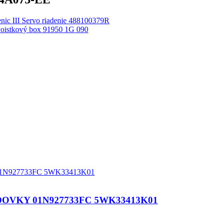
nic III Servo riadenie 488100379R
Poistkový box 91950 1G 090
OVKY 01N927733FC 5WK33413K01