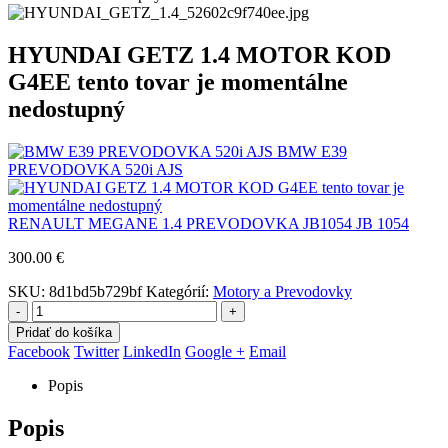
HYUNDAI GETZ 1.4 MOTOR KOD
G4EE tento tovar je momentálne
nedostupný
BMW E39
PREVODOVKA 520i AJS
RENAULT MEGANE 1.4 PREVODOVKA JB1054 JB 1054
300.00
€
SKU:
8d1bd5b729bf
Kategórií:
Motory a Prevodovky
-
+
Pridať do košíka
Facebook
Twitter
LinkedIn
Google +
Email
Popis
Popis