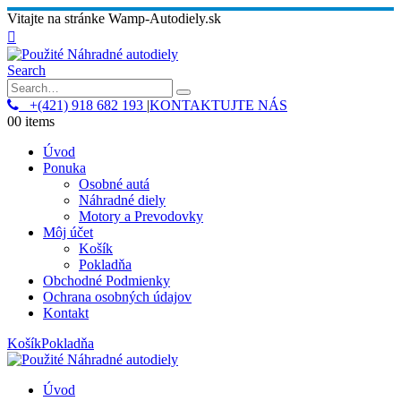
Vitajte na stránke Wamp-Autodiely.sk
Search
+(421) 918 682 193
|
KONTAKTUJTE NÁS
0
0 items
Úvod
Ponuka
Osobné autá
Náhradné diely
Motory a Prevodovky
Môj účet
Košík
Pokladňa
Obchodné Podmienky
Ochrana osobných údajov
Kontakt
Košík
Pokladňa
Úvod