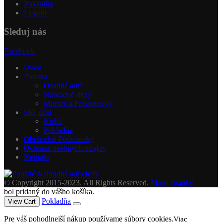
Pokladňa
Logout
Sleduj nás
Facebook
Úvod
Ponuka
Osobné autá
Náhradné diely
Motory a Prevodovky
Môj účet
Košík
Pokladňa
Obchodné Podmienky
Ochrana osobných údajov
Kontakt
© Copyright 2015-2023. All Rights Reserved.
Mapa stránky
bol pridaný do vášho košíka.
Pokladňa
View Cart
Pre váš pohodlnejší nákup používame súbory cookies.
Viac