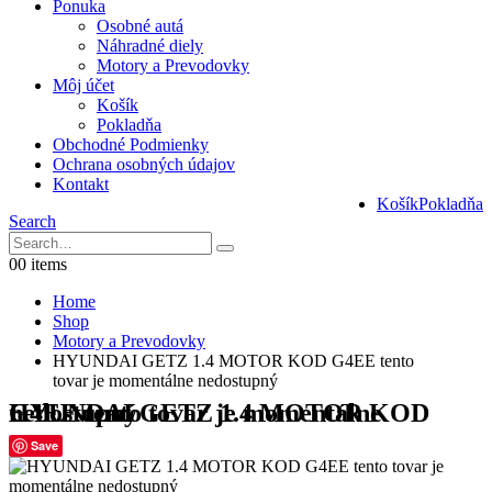
Ponuka
Osobné autá
Náhradné diely
Motory a Prevodovky
Môj účet
Košík
Pokladňa
Obchodné Podmienky
Ochrana osobných údajov
Kontakt
Košík
Pokladňa
Search
0
0 items
Home
Shop
Motory a Prevodovky
HYUNDAI GETZ 1.4 MOTOR KOD G4EE tento
tovar je momentálne nedostupný
HYUNDAI GETZ 1.4 MOTOR KOD G4EE tento tovar je momentálne nedostupný
Save