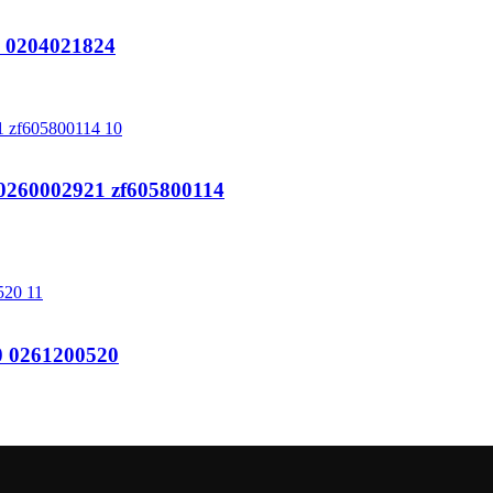
0204021824
0260002921 zf605800114
 0261200520