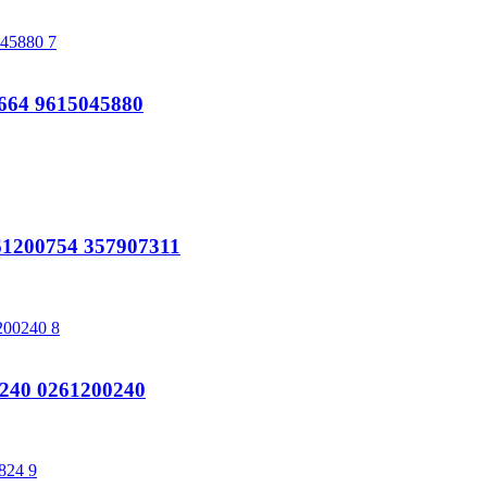
64 9615045880
200754 357907311
240 0261200240