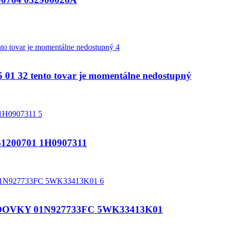
 32 tento tovar je momentálne nedostupný
200701 1H0907311
OVKY 01N927733FC 5WK33413K01