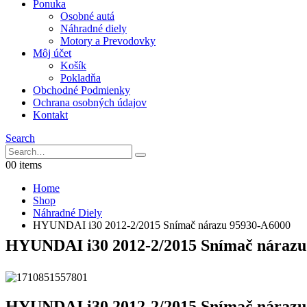
Ponuka
Osobné autá
Náhradné diely
Motory a Prevodovky
Môj účet
Košík
Pokladňa
Obchodné Podmienky
Ochrana osobných údajov
Kontakt
Search
0
0 items
Home
Shop
Náhradné Diely
HYUNDAI i30 2012-2/2015 Snímač nárazu 95930-A6000
HYUNDAI i30 2012-2/2015 Snímač nárazu
HYUNDAI i30 2012-2/2015 Snímač nárazu