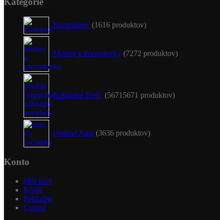
Kategórie
Nezaradené
16
16 produktov
Motory a Prevodovky
72
72 produktov
Náhradné Diely
5671
5671 produktov
Osobné Autá
36
36 produktov
Konto
Môj účet
Košík
Pokladňa
Logout