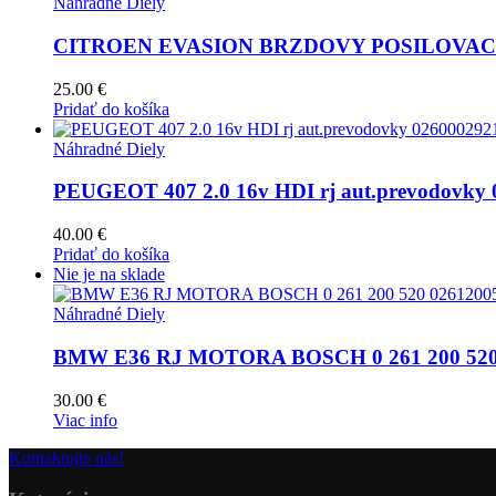
Náhradné Diely
CITROEN EVASION BRZDOVY POSILOVAC 
25.00
€
Pridať do košíka
Náhradné Diely
PEUGEOT 407 2.0 16v HDI rj aut.prevodovky 
40.00
€
Pridať do košíka
Nie je na sklade
Náhradné Diely
BMW E36 RJ MOTORA BOSCH 0 261 200 520
30.00
€
Viac info
Kontaktujte nás!