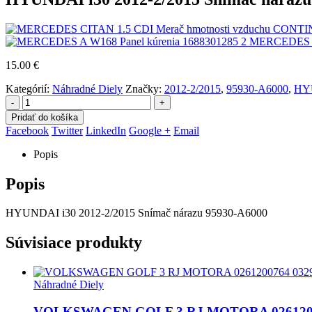
MERCEDES A 
15.00
€
Kategórií:
Náhradné Diely
Značky:
2012-2/2015
,
95930-A6000
,
HY
-
+
Pridať do košíka
Facebook
Twitter
LinkedIn
Google +
Email
Popis
Popis
HYUNDAI i30 2012-2/2015 Snímač nárazu 95930-A6000
Súvisiace produkty
Náhradné Diely
VOLKSWAGEN GOLF 3 RJ MOTORA 0261200