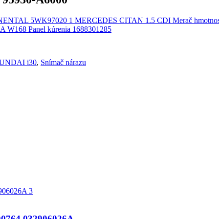
MERCEDES CITAN 1.5 CDI Merač hmotno
W168 Panel kúrenia 1688301285
UNDAI i30
,
Snímač nárazu
764 032906026A