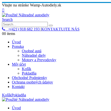
Vitajte na stránke Wamp-Autodiely.sk
Search
+(421) 918 682 193
|
KONTAKTUJTE NÁS
0
0 items
Úvod
Ponuka
Osobné autá
Náhradné diely
Motory a Prevodovky
Môj účet
Košík
Pokladňa
Obchodné Podmienky
Ochrana osobných údajov
Kontakt
Košík
Pokladňa
Úvod