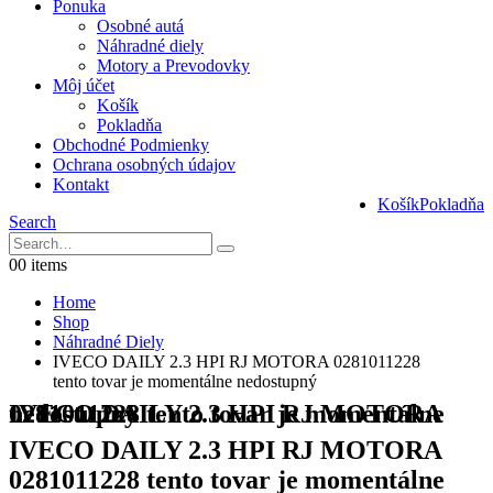
Ponuka
Osobné autá
Náhradné diely
Motory a Prevodovky
Môj účet
Košík
Pokladňa
Obchodné Podmienky
Ochrana osobných údajov
Kontakt
Košík
Pokladňa
Search
0
0 items
Home
Shop
Náhradné Diely
IVECO DAILY 2.3 HPI RJ MOTORA 0281011228
tento tovar je momentálne nedostupný
IVECO DAILY 2.3 HPI RJ MOTORA 0281011228 tento tovar je momentálne nedostupný
IVECO DAILY 2.3 HPI RJ MOTORA
0281011228 tento tovar je momentálne