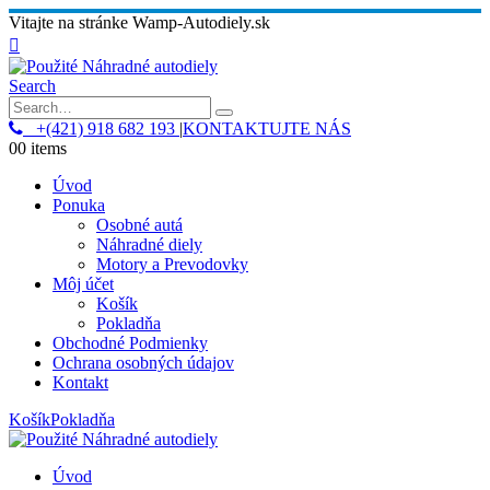
Vitajte na stránke Wamp-Autodiely.sk
Search
+(421) 918 682 193
|
KONTAKTUJTE NÁS
0
0 items
Úvod
Ponuka
Osobné autá
Náhradné diely
Motory a Prevodovky
Môj účet
Košík
Pokladňa
Obchodné Podmienky
Ochrana osobných údajov
Kontakt
Košík
Pokladňa
Úvod