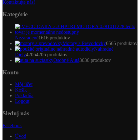
Kontaktujte nás!
Kategórie
Nezaradené
16
16 produktov
Motory a Prevodovky
65
65 produktov
Náhradné
Diely
4205
4205 produktov
Osobné Autá
36
36 produktov
Konto
Môj účet
Košík
Pokladňa
Logout
Sleduj nás
Facebook
Úvod