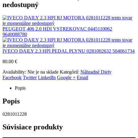
nedostupný
PEUGEOT 406 2.0 HDI VSTREKOVAC 0445110062
9640088780
IVECO DAILY 2.3 HPI PEDAL PLYNU 0281002632 504061734
80.00
€
Availability:
Nie je na sklade
Kategórií:
Náhradné Diely
Facebook
Twitter
LinkedIn
Google +
Email
Popis
Popis
0281011228
Súvisiace produkty