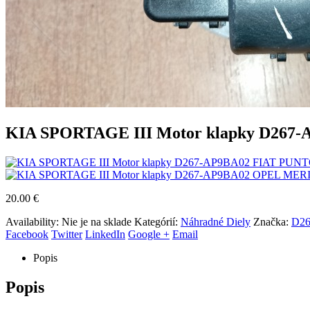
KIA SPORTAGE III Motor klapky D267-
FIAT PUNTO
OPEL MERIV
20.00
€
Availability:
Nie je na sklade
Kategórií:
Náhradné Diely
Značka:
D2
Facebook
Twitter
LinkedIn
Google +
Email
Popis
Popis