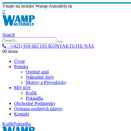
Vitajte na stránke Wamp-Autodiely.sk
Search
+(421) 918 682 193
|
KONTAKTUJTE NÁS
0
0 items
Úvod
Ponuka
Osobné autá
Náhradné diely
Motory a Prevodovky
Môj účet
Košík
Pokladňa
Obchodné Podmienky
Ochrana osobných údajov
Kontakt
Košík
Pokladňa