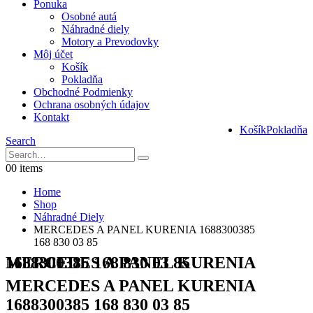
Ponuka
Osobné autá
Náhradné diely
Motory a Prevodovky
Môj účet
Košík
Pokladňa
Obchodné Podmienky
Ochrana osobných údajov
Kontakt
Košík
Pokladňa
Search
0
0 items
Home
Shop
Náhradné Diely
MERCEDES A PANEL KURENIA 1688300385
168 830 03 85
MERCEDES A PANEL KURENIA 1688300385 168 830 03 85
MERCEDES A PANEL KURENIA
1688300385 168 830 03 85