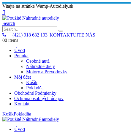
Vitajte na stránke Wamp-Autodiely.sk
Search
+(421) 918 682 193
|
KONTAKTUJTE NÁS
0
0 items
Úvod
Ponuka
Osobné autá
Náhradné diely
Motory a Prevodovky
Môj účet
Košík
Pokladňa
Obchodné Podmienky
Ochrana osobných údajov
Kontakt
Košík
Pokladňa
Úvod