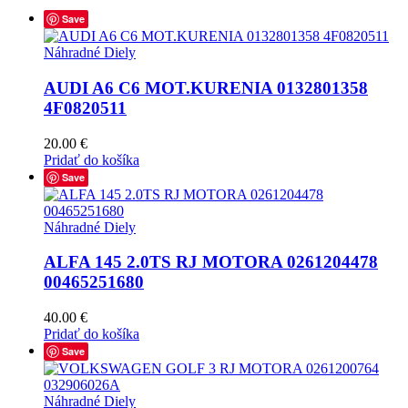
Save
Náhradné Diely
AUDI A6 C6 MOT.KURENIA 0132801358
4F0820511
20.00
€
Pridať do košíka
Save
Náhradné Diely
ALFA 145 2.0TS RJ MOTORA 0261204478
00465251680
40.00
€
Pridať do košíka
Save
Náhradné Diely