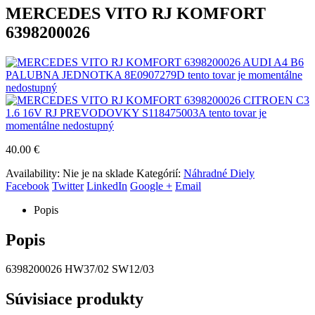
MERCEDES VITO RJ KOMFORT
6398200026
AUDI A4 B6
PALUBNA JEDNOTKA 8E0907279D tento tovar je momentálne
nedostupný
CITROEN C3
1.6 16V RJ PREVODOVKY S118475003A tento tovar je
momentálne nedostupný
40.00
€
Availability:
Nie je na sklade
Kategórií:
Náhradné Diely
Facebook
Twitter
LinkedIn
Google +
Email
Popis
Popis
6398200026 HW37/02 SW12/03
Súvisiace produkty