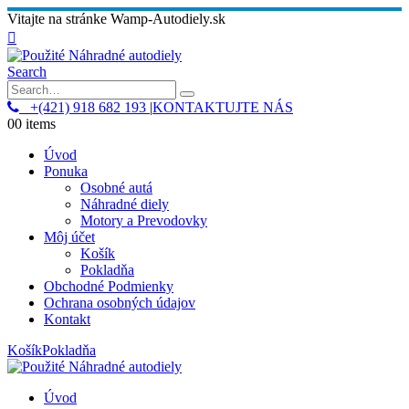
Vitajte na stránke Wamp-Autodiely.sk
Search
+(421) 918 682 193
|
KONTAKTUJTE NÁS
0
0 items
Úvod
Ponuka
Osobné autá
Náhradné diely
Motory a Prevodovky
Môj účet
Košík
Pokladňa
Obchodné Podmienky
Ochrana osobných údajov
Kontakt
Košík
Pokladňa
Úvod