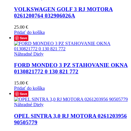
VOLKSWAGEN GOLF 3 RJ MOTORA
0261200764 032906026A
25.00
€
Pridať do košíka
Save
Náhradné Diely
FORD MONDEO 3 PZ STAHOVANIE OKNA
0130821772 0 130 821 772
15.00
€
Pridať do košíka
Save
Náhradné Diely
OPEL SINTRA 3,0 RJ MOTORA 0261203956
90505779