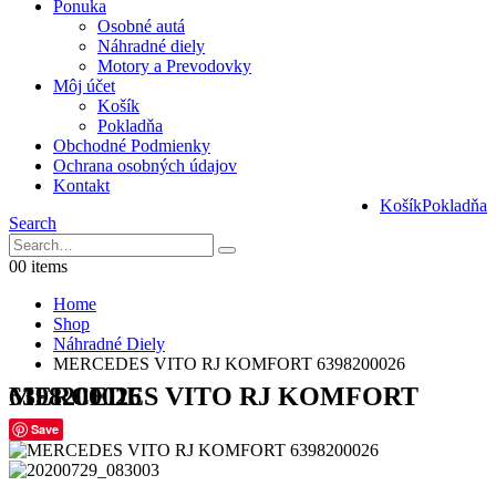
Ponuka
Osobné autá
Náhradné diely
Motory a Prevodovky
Môj účet
Košík
Pokladňa
Obchodné Podmienky
Ochrana osobných údajov
Kontakt
Košík
Pokladňa
Search
0
0 items
Home
Shop
Náhradné Diely
MERCEDES VITO RJ KOMFORT 6398200026
MERCEDES VITO RJ KOMFORT 6398200026
Save