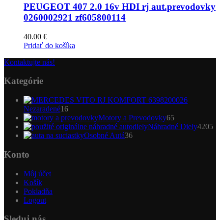
PEUGEOT 407 2.0 16v HDI rj aut.prevodovky
0260002921 zf605800114
40.00
€
Pridať do košíka
Kontaktujte nás!
Kategórie
16
Nezaradené
16
produktov
65
Motory a Prevodovky
65
produktov
4
Náhradné Diely
4205
36
pr
Osobné Autá
36
produktov
Konto
Môj účet
Košík
Pokladňa
Logout
Sleduj nás