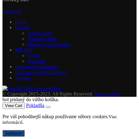
Facebook
Úvod
Ponuka
Osobné autá
Náhradné diely
Motory a Prevodovky
Môj účet
Košík
Pokladňa
Obchodné Podmienky
Ochrana osobných údajov
Kontakt
© Copyright 2015-2023. All Rights Reserved.
Mapa stránky
bol pridaný do vášho košíka.
Pokladňa
View Cart
Pre váš pohodlnejší nákup používame súbory cookies.
Viac
.
informácií
Súhlasím