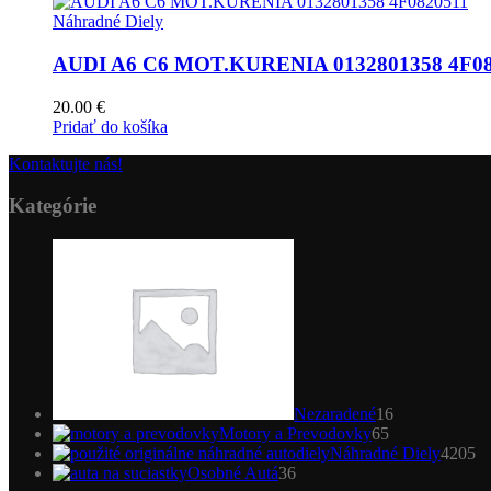
Náhradné Diely
AUDI A6 C6 MOT.KURENIA 0132801358 4F08
20.00
€
Pridať do košíka
Kontaktujte nás!
Kategórie
16
produktov
Nezaradené
16
65
Motory a Prevodovky
65
produktov
4
Náhradné Diely
4205
36
pr
Osobné Autá
36