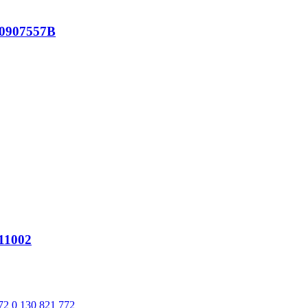
0907557B
11002