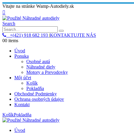
Vitajte na stránke Wamp-Autodiely.sk
Search
+(421) 918 682 193
|
KONTAKTUJTE NÁS
0
0 items
Úvod
Ponuka
Osobné autá
Náhradné diely
Motory a Prevodovky
Môj účet
Košík
Pokladňa
Obchodné Podmienky
Ochrana osobných údajov
Kontakt
Košík
Pokladňa
Úvod