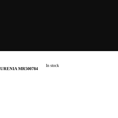
In stock
 KURENIA MR500784