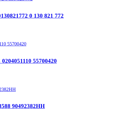
821772 0 130 821 772
204051110 55700420
588 90492382HH