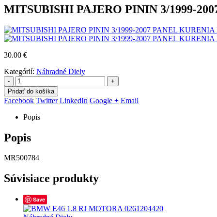
MITSUBISHI PAJERO PININ 3/1999-20
30.00
€
Kategórií:
Náhradné Diely
-
+
Pridať do košíka
Facebook
Twitter
LinkedIn
Google +
Email
Popis
Popis
MR500784
Súvisiace produkty
Save