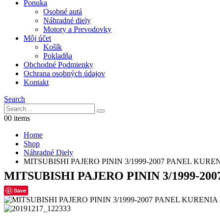
Ponuka
Osobné autá
Náhradné diely
Motory a Prevodovky
Môj účet
Košík
Pokladňa
Obchodné Podmienky
Ochrana osobných údajov
Kontakt
Search
0
0 items
Home
Shop
Náhradné Diely
MITSUBISHI PAJERO PININ 3/1999-2007 PANEL KURE
MITSUBISHI PAJERO PININ 3/1999-20
Save