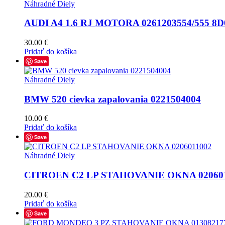
Náhradné Diely
AUDI A4 1.6 RJ MOTORA 0261203554/555 8D
30.00
€
Pridať do košíka
Save
Náhradné Diely
BMW 520 cievka zapalovania 0221504004
10.00
€
Pridať do košíka
Save
Náhradné Diely
CITROEN C2 LP STAHOVANIE OKNA 02060
20.00
€
Pridať do košíka
Save