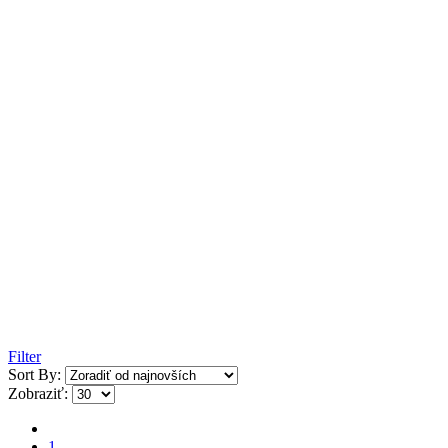
Filter
Sort By:
Zobraziť:
1