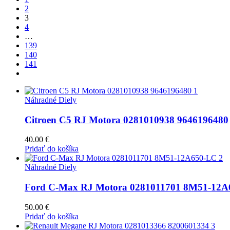
2
3
4
…
139
140
141
Náhradné Diely
Citroen C5 RJ Motora 0281010938 9646196480
40.00
€
Pridať do košíka
Náhradné Diely
Ford C-Max RJ Motora 0281011701 8M51-12A
50.00
€
Pridať do košíka