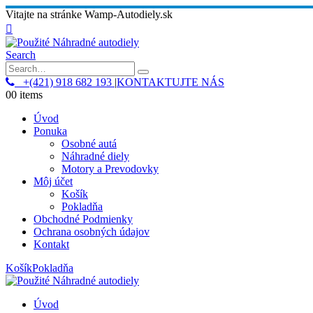
Vitajte na stránke Wamp-Autodiely.sk
Search
+(421) 918 682 193
|
KONTAKTUJTE NÁS
0
0 items
Úvod
Ponuka
Osobné autá
Náhradné diely
Motory a Prevodovky
Môj účet
Košík
Pokladňa
Obchodné Podmienky
Ochrana osobných údajov
Kontakt
Košík
Pokladňa
Úvod