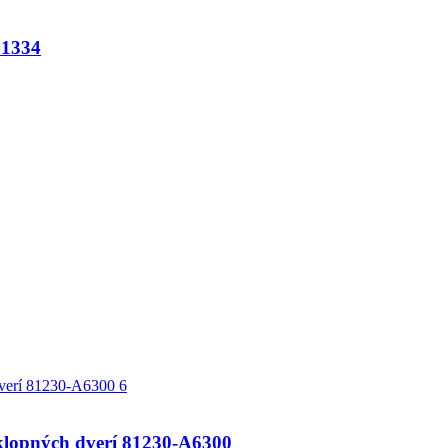
01334
opných dverí 81230-A6300