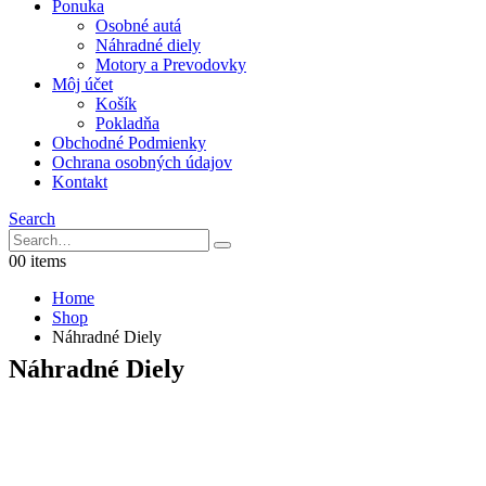
Ponuka
Osobné autá
Náhradné diely
Motory a Prevodovky
Môj účet
Košík
Pokladňa
Obchodné Podmienky
Ochrana osobných údajov
Kontakt
Search
0
0 items
Home
Shop
Náhradné Diely
Náhradné Diely