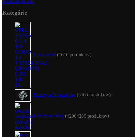
Kontaktujte nás!
Kategórie
Nezaradené
16
16 produktov
Motory a Prevodovky
65
65 produktov
Náhradné Diely
4206
4206 produktov