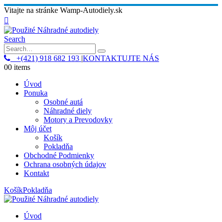
Vitajte na stránke Wamp-Autodiely.sk
Search
+(421) 918 682 193
|
KONTAKTUJTE NÁS
0
0 items
Úvod
Ponuka
Osobné autá
Náhradné diely
Motory a Prevodovky
Môj účet
Košík
Pokladňa
Obchodné Podmienky
Ochrana osobných údajov
Kontakt
Košík
Pokladňa
Úvod