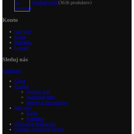
Osobné Autá
36
36 produktov
Konto
Môj účet
Košík
Pokladňa
Logout
Sleduj nás
Facebook
Úvod
Ponuka
Osobné autá
Náhradné diely
Motory a Prevodovky
Môj účet
Košík
Pokladňa
Obchodné Podmienky
Ochrana osobných údajov