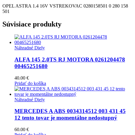
OPEL ASTRA 1.4 16V VSTREKOVAC 0280158501 0 280 158
501
Súvisiace produkty
Náhradné Diely
ALFA 145 2.0TS RJ MOTORA 0261204478
00465251680
40.00
€
Pridať do košíka
Náhradné Diely
MERCEDES A ABS 0034314512 003 431 45
12 tento tovar je momentálne nedostupný
60.00
€
Pridať do košíka