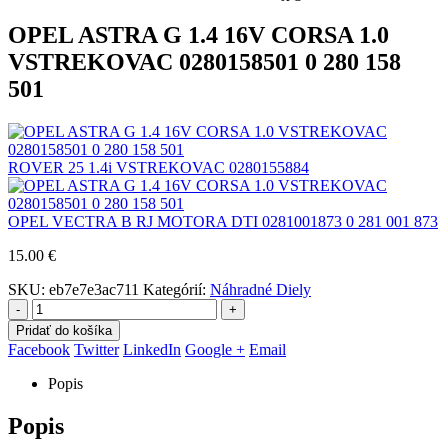
OPEL ASTRA G 1.4 16V CORSA 1.0
VSTREKOVAC 0280158501 0 280 158
501
ROVER 25 1.4i VSTREKOVAC 0280155884
OPEL VECTRA B RJ MOTORA DTI 0281001873 0 281 001 873
15.00
€
SKU:
eb7e7e3ac711
Kategórií:
Náhradné Diely
-
+
Pridať do košíka
Facebook
Twitter
LinkedIn
Google +
Email
Popis
Popis