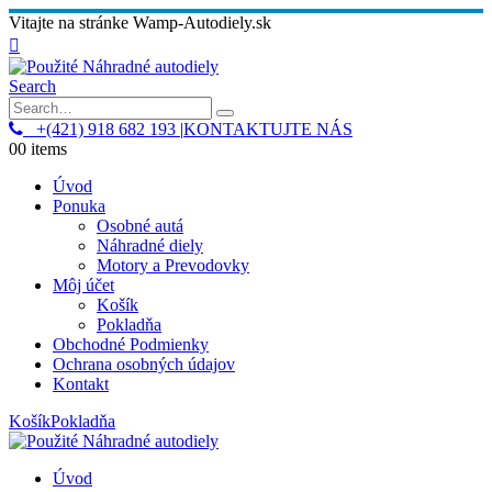
Vitajte na stránke Wamp-Autodiely.sk
Search
+(421) 918 682 193
|
KONTAKTUJTE NÁS
0
0 items
Úvod
Ponuka
Osobné autá
Náhradné diely
Motory a Prevodovky
Môj účet
Košík
Pokladňa
Obchodné Podmienky
Ochrana osobných údajov
Kontakt
Košík
Pokladňa
Úvod