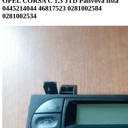
OPEL CORSA C 1.3 JTD Palivová lišta
0445214044 46817523 0281002584
0281002534