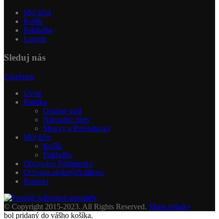
Môj účet
Košík
Pokladňa
Logout
Sleduj nás
Facebook
Úvod
Ponuka
Osobné autá
Náhradné diely
Motory a Prevodovky
Môj účet
Košík
Pokladňa
Obchodné Podmienky
Ochrana osobných údajov
Kontakt
© Copyright 2015-2023. All Rights Reserved.
Mapa stránky
bol pridaný do vášho košíka.