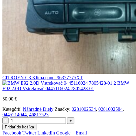
CITROEN C3 Klima panel 96377775XT
BMW
E92 2.0D Vstrekovač 0445116024 7805428-01
50.00
€
Kategórií:
Náhradné Diely
Značky:
0281002534
,
0281002584
,
0445214044
,
46817523
-
+
Pridať do košíka
Facebook
Twitter
LinkedIn
Google +
Email