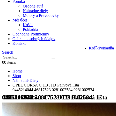
Ponuka
Osobné autá
Náhradné diely
Motory a Prevodovky
Môj účet
Košík
Pokladňa
Obchodné Podmienky
Ochrana osobných údajov
Kontakt
Košík
Pokladňa
Search
0
0 items
Home
Shop
Náhradné Diely
OPEL CORSA C 1.3 JTD Palivová lišta
0445214044 46817523 0281002584 0281002534
OPEL CORSA C 1.3 JTD Palivová lišta 0445214044 46817523 0281002584 0281002534