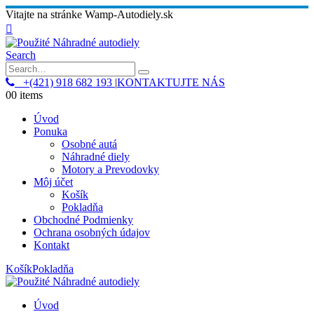
Vitajte na stránke Wamp-Autodiely.sk
Search
+(421) 918 682 193
|
KONTAKTUJTE NÁS
0
0 items
Úvod
Ponuka
Osobné autá
Náhradné diely
Motory a Prevodovky
Môj účet
Košík
Pokladňa
Obchodné Podmienky
Ochrana osobných údajov
Kontakt
Košík
Pokladňa
Úvod