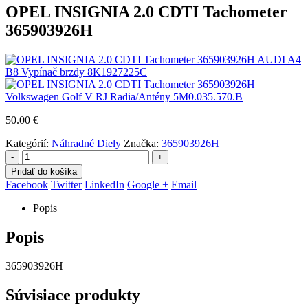
OPEL INSIGNIA 2.0 CDTI Tachometer
365903926H
AUDI A4
B8 Vypínač brzdy 8K1927225C
Volkswagen Golf V RJ Radia/Antény 5M0.035.570.B
50.00
€
Kategórií:
Náhradné Diely
Značka:
365903926H
-
+
Pridať do košíka
Facebook
Twitter
LinkedIn
Google +
Email
Popis
Popis
365903926H
Súvisiace produkty