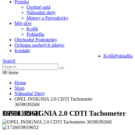
Ponuka
Osobné autá
Náhradné diely
Motory a Prevodovky
Môj účet
Košík
Pokladňa
Obchodné Podmienky
Ochrana osobných údajov
Kontakt
Košík
Pokladňa
Search
0
0 items
Home
Shop
Náhradné Diely
OPEL INSIGNIA 2.0 CDTI Tachometer
365903926H
OPEL INSIGNIA 2.0 CDTI Tachometer 365903926H